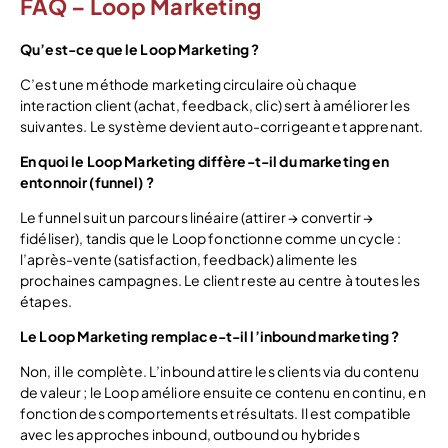
FAQ – Loop Marketing
Qu’est-ce que le Loop Marketing ?
C’est une méthode marketing circulaire où chaque
interaction client (achat, feedback, clic) sert à améliorer les
suivantes. Le système devient auto-corrigeant et apprenant.
En quoi le Loop Marketing diffère-t-il du marketing en
entonnoir (funnel) ?
Le funnel suit un parcours linéaire (attirer → convertir →
fidéliser), tandis que le Loop fonctionne comme un cycle :
l’après-vente (satisfaction, feedback) alimente les
prochaines campagnes. Le client reste au centre à toutes les
étapes.
Le Loop Marketing remplace-t-il l’inbound marketing ?
Non, il le complète. L’inbound attire les clients via du contenu
de valeur ; le Loop améliore ensuite ce contenu en continu, en
fonction des comportements et résultats. Il est compatible
avec les approches inbound, outbound ou hybrides