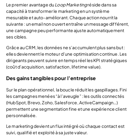
Le premier avantage du
Loop Marketing
réside dans sa
capacité à transformer le marketing en un système
mesurable et auto-améliorant. Chaque action nourrit la
suivante : un email non ouvert entraîne un message différent,
une campagne peu performante ajuste automatiquement
ses cibles.
Grâce au CRM, les données ne s’accumulent plus sans but :
elles deviennent le moteur d’une optimisation continue. Les
dirigeants peuvent suivre en temps réel les KPI stratégiques
(coût d’acquisition, satisfaction, lifetime value).
Des gains tangibles pour l’entreprise
Sur le plan opérationnel, la boucle réduit les gaspillages. Fini
les campagnes menées “à l’aveugle” : les outils connectés
(HubSpot, Brevo, Zoho, Salesforce, ActiveCampaign…)
permettent une segmentation fine et une expérience client
personnalisée.
Le marketing devient un flux intégré où chaque contact est
suivi, qualifié et exploité à sa juste valeur.