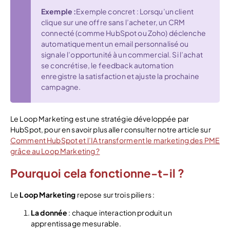
Exemple :
Exemple concret : Lorsqu’un client
clique sur une offre sans l’acheter, un CRM
connecté (comme HubSpot ou Zoho) déclenche
automatiquement un email personnalisé ou
signale l’opportunité à un commercial. Si l’achat
se concrétise, le feedback automation
enregistre la satisfaction et ajuste la prochaine
campagne.
Le Loop Marketing est une stratégie développée par
HubSpot, pour en savoir plus aller consulter notre article sur
Comment HubSpot et l’IA transforment le marketing des PME
grâce au Loop Marketing ?
Pourquoi cela fonctionne-t-il ?
Le
Loop Marketing
repose sur trois piliers :
La donnée
: chaque interaction produit un
apprentissage mesurable.