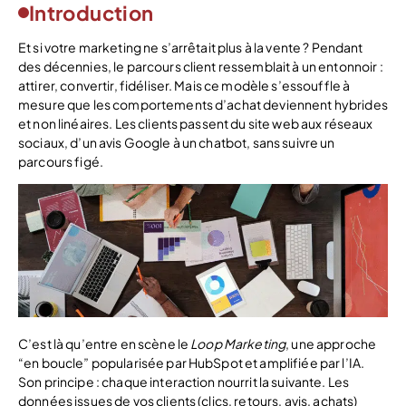
Introduction
Et si votre marketing ne s’arrêtait plus à la vente ? Pendant
des décennies, le parcours client ressemblait à un entonnoir :
attirer, convertir, fidéliser. Mais ce modèle s’essouffle à
mesure que les comportements d’achat deviennent hybrides
et non linéaires. Les clients passent du site web aux réseaux
sociaux, d’un avis Google à un chatbot, sans suivre un
parcours figé.
C’est là qu’entre en scène le
Loop Marketing
, une approche
“en boucle” popularisée par HubSpot et amplifiée par l’IA.
Son principe : chaque interaction nourrit la suivante. Les
données issues de vos clients (clics, retours, avis, achats)