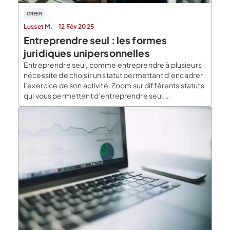
CREER
Lusset M.
12 Fév 2025
Entreprendre seul : les formes
juridiques unipersonnelles
Entreprendre seul, comme entreprendre à plusieurs
nécessite de choisir un statut permettant d’encadrer
l’exercice de son activité. Zoom sur différents statuts
qui vous permettent d’entreprendre seul.
Entreprendre seul avec l’auto-entreprise
L’autoentreprise n’est pas à proprement parler une
forme juridique. Il s’agit d’un régime pour lequel un
entrepreneur peut opter. Ce régime est proche de la
[…]