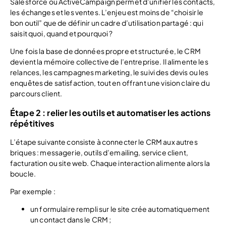
Salesforce ou ActiveCampaign permet d’unifier les contacts,
les échanges et les ventes. L’enjeu est moins de “choisir le
bon outil” que de définir un cadre d’utilisation partagé : qui
saisit quoi, quand et pourquoi ?
Une fois la base de données propre et structurée, le CRM
devient la mémoire collective de l’entreprise. Il alimente les
relances, les campagnes marketing, le suivi des devis ou les
enquêtes de satisfaction, tout en offrant une vision claire du
parcours client.
Étape 2 : relier les outils et automatiser les actions
répétitives
L’étape suivante consiste à connecter le CRM aux autres
briques : messagerie, outils d’emailing, service client,
facturation ou site web. Chaque interaction alimente alors la
boucle.
Par exemple :
un formulaire rempli sur le site crée automatiquement
un contact dans le CRM ;