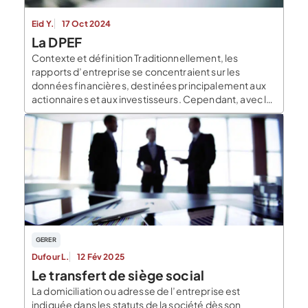
Eid Y.
17 Oct 2024
La DPEF
Contexte et définition Traditionnellement, les
rapports d’entreprise se concentraient sur les
données financières, destinées principalement aux
actionnaires et aux investisseurs. Cependant, avec la
prise de conscience croissante que les activités des
entreprises ont des conséquences non seulement
économiques et financières, mais aussi sociales et
environnementales, l’idée de publier des
informations non financières a gagné en […]
GERER
Dufour L.
12 Fév 2025
Le transfert de siège social
La domiciliation ou adresse de l’entreprise est
indiquée dans les statuts de la société dès son