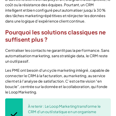
coût ou la résistance des équipes. Pourtant, un CRM
intelligent et bien configuré peut automatiser jusqu’à 30 %
des tâches marketing répétitives et réinjecter les données
dans une logique d’expérience client continue.
Pourquoi les solutions classiques ne
suffisent plus ?
Centraliser les contacts ne garantit pas la performance. Sans
automatisation marketing, sans stratégie data, le CRM reste
un outil passif.
Les PME ont besoin d’un cycle marketing intégré, capable de
connecter le CRM à la facturation, au marketing, au service
client et à l’analyse de satisfaction. C’est cette vision “en
boucle”, centrée sur la donnée et la collaboration, qui fonde
le Loop Marketing.
À retenir : Le Loop Marketing transforme le
CRM d’un outil statique en un organisme