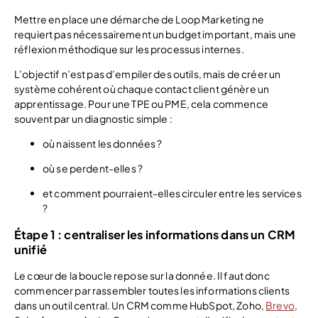
Mettre en place une démarche de Loop Marketing ne
requiert pas nécessairement un budget important, mais une
réflexion méthodique sur les processus internes.
L’objectif n’est pas d’empiler des outils, mais de créer un
système cohérent où chaque contact client génère un
apprentissage. Pour une TPE ou PME, cela commence
souvent par un diagnostic simple :
où naissent les données ?
où se perdent-elles ?
et comment pourraient-elles circuler entre les services
?
Étape 1 : centraliser les informations dans un CRM
unifié
Le cœur de la boucle repose sur la donnée. Il faut donc
commencer par rassembler toutes les informations clients
dans un outil central. Un CRM comme HubSpot, Zoho,
Brevo
,