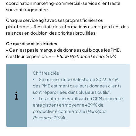
coordination marketing-commercial-service client reste
souvent fragmentée.
Chaque service agit avec ses propres fichiers ou
plateformes. Résultat : des informations clients perdues, des
relances en doublon, des priorités brouillées.
Ce que disent les études
« Ce n’est pas le manque de données qui bloque les PME,
c’est leur dispersion. » —
Étude Bpifrance Le Lab, 2024
Chiffres clés
Selon une étude Salesforce 2023, 57 %
des PME estiment que leurs données clients
sont “éparpillées dans plusieurs outils”.
Les entreprises utilisant un CRM connecté
enregistrent en moyenne +29 % de
productivité commerciale (
HubSpot
Research 2024
).