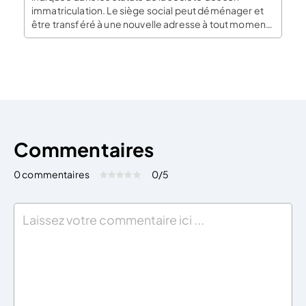
immatriculation. Le siège social peut déménager et
être transféré à une nouvelle adresse à tout moment.
Le changement du siège social nécessite une
modification des statuts qui doit être enregistrée au
greffe du tribunal de commerce. Il faut pour […]
Commentaires
0 commentaires
0
/5
Évaluez cet article:
Donner une note