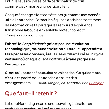
Enfin, la réussite passe par la participation de tous :
commerciaux, marketing, service client.
Chaque échange client doit être perçu comme une donnée
utile à l’entreprise. Former les équipes à saisir correctement
les informations et à partager les retours d’expérience
transforme la boucle en véritable moteur collectif
d’amélioration continue.
En bref, le
Loop Marketing
n’est pas une révolution
technologique, mais une évolution culturelle : apprendre à
faire parler les données, à relier les outils et à créer un cycle
vertueux où chaque client contribue à faire progresser
l’entreprise.
Citation
“Les données seules ne valent rien. Ce qui compte,
c’est la capacité de l’entreprise à en tirer des
enseignements.” —
Brian Halligan, co-fondateur de
HubSpot
Que faut-il retenir ?
Le Loop Marketing incarne une nouvelle génération de
marketing : continu, intégré et apprenant.