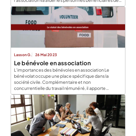
ses actions à trouver un emploi auprès de particuliers,
d’entreprises ou d’une collectivité locale. Ce projet
d’accompagnement est élaboré avec des organes
tels que Pôle Emploi par exemple. Définition : qu’est-
ce qu’une association […]
Lasson G.
26 Mai 2023
Le bénévole en association
L’importances des bénévoles en association Le
bénévolat occupe une place spécifique dans la
société civile. Complémentaire et non
concurrentielle du travail rémunéré, il apporte
notamment une grande contribution dans le monde
associatif. En effet, pour accomplir certaines de leurs
missions, les associations peuvent compter sur le
soutien de nombreux bénévoles. Ainsi, en France, on
compte […]