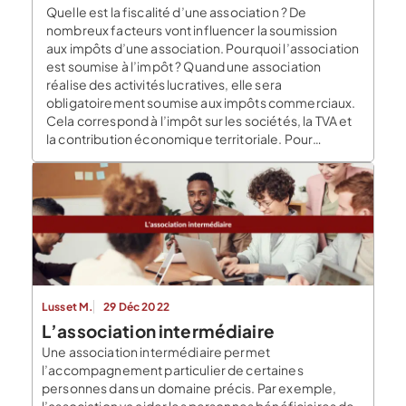
Quelle est la fiscalité d’une association ? De
nombreux facteurs vont influencer la soumission
aux impôts d’une association. Pourquoi l’association
est soumise à l’impôt ? Quand une association
réalise des activités lucratives, elle sera
obligatoirement soumise aux impôts commerciaux.
Cela correspond à l’impôt sur les sociétés, la TVA et
la contribution économique territoriale. Pour
déterminer […]
Lusset M.
29 Déc 2022
L’association intermédiaire
Une association intermédiaire permet
l’accompagnement particulier de certaines
personnes dans un domaine précis. Par exemple,
l’association va aider les personnes bénéficiaires de