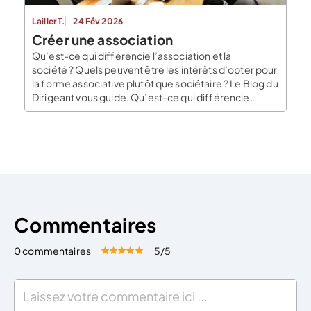
Lailler T.
24 Fév 2026
Créer une association
Qu’est-ce qui différencie l’association et la
société ? Quels peuvent être les intérêts d’opter pour
la forme associative plutôt que sociétaire ? Le Blog du
Dirigeant vous guide. Qu’est-ce qui différencie
association et société ? L’association ne peut pas
partager des bénéfices, mais peut tout de même en
réaliser ! Elle peut gagner de l’argent, s’insérer dans
le tissu économique. Les […]
Commentaires
0 commentaires
5
/5
Évaluez cet article:
Donner une note