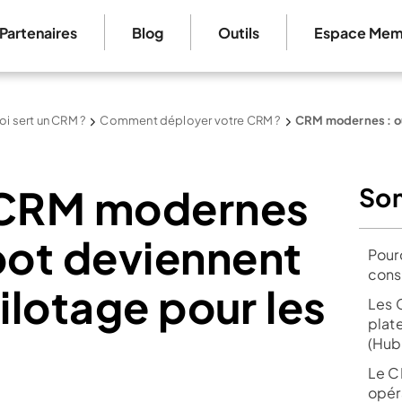
Partenaires
Blog
Outils
Espace Mem
oi sert un CRM ?
Comment déployer votre CRM ?
CRM modernes : out
 CRM modernes
So
t deviennent
Pour
cons
pilotage pour les
Les 
plat
(Hub
Le C
opéra