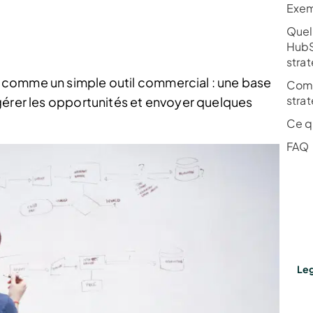
Exem
Quel
HubS
stra
 comme un simple outil commercial : une base
Comm
stra
gérer les opportunités et envoyer quelques
Ce qu
FAQ
Leg