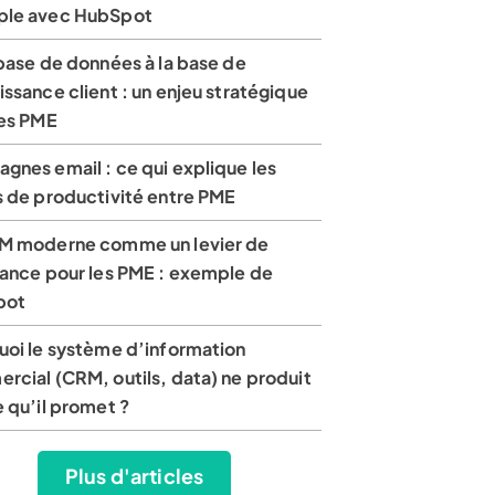
le avec HubSpot
base de données à la base de
ssance client : un enjeu stratégique
les PME
gnes email : ce qui explique les
s de productivité entre PME
M moderne comme un levier de
sance pour les PME : exemple de
pot
uoi le système d’information
rcial (CRM, outils, data) ne produit
 qu’il promet ?
Plus d'articles