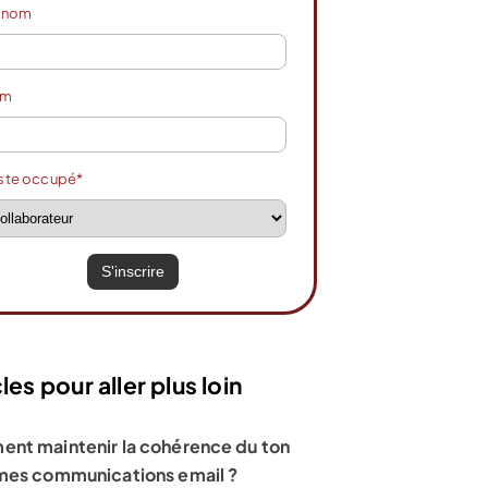
énom
om
ste occupé*
les pour aller plus loin
nt maintenir la cohérence du ton
mes communications email ?