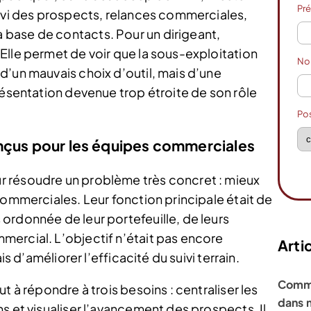
Pr
uivi des prospects, relances commerciales,
base de contacts. Pour un dirigeant,
Elle permet de voir que la sous-exploitation
N
d’un mauvais choix d’outil, mais d’une
résentation devenue trop étroite de son rôle
Po
onçus pour les équipes commerciales
 résoudre un problème très concret : mieux
commerciales. Leur fonction principale était de
ordonnée de leur portefeuille, de leurs
ercial. L’objectif n’était pas encore
Artic
is d’améliorer l’efficacité du suivi terrain.
Comme
t à répondre à trois besoins : centraliser les
dans 
s et visualiser l’avancement des prospects. Il