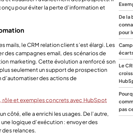
Exemp
conçu pour éviter la perte d’information et
De la 
connai
tomation
pour 
s mails, le CRM relation client s’est élargi. Les
Campa
r des campagnes email, des scénarios de
écart
ion marketing. Cette évolution a renforcé son
Le CR
t plus seulement un support de prospection
crois
n d’automatiser des actions de
HubS
Pourq
on, rôle et exemples concrets avec HubSpot
comme
pas ce
n côté, elle a enrichi les usages. De l’autre,
 une logique d’exécution : envoyer des
 des relances.