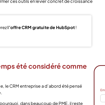
mer ces outils en levier concret de croissance
vrez
l’offre CRM gratuite de HubSpot
!
Voir l’offre
temps été considéré comme
ce, le CRM entreprise a d’abord été pensé
Em
.
 pourquoi, dans beaucoup de PME, il reste