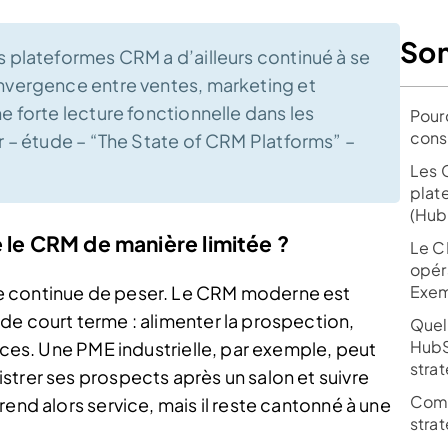
So
s plateformes CRM a d’ailleurs continué à se
onvergence entre ventes, marketing et
e forte lecture fonctionnelle dans les
Pour
cons
er – étude – “The State of CRM Platforms” –
Les 
plat
(Hub
 le CRM de manière limitée ?
Le C
opéra
e continue de peser. Le CRM moderne est
Exem
de court terme : alimenter la prospection,
Quel
HubS
ances. Une PME industrielle, par exemple, peut
stra
strer ses prospects après un salon et suivre
Comm
end alors service, mais il reste cantonné à une
stra