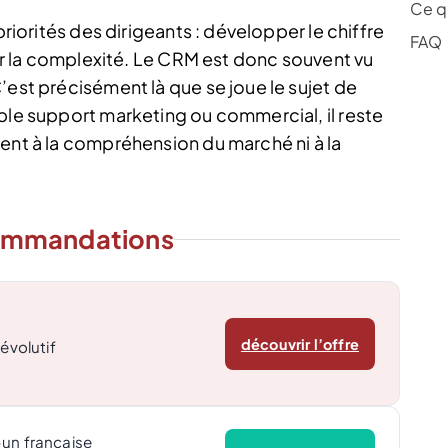
Ce qu
priorités des dirigeants : développer le chiffre
FAQ
ter la complexité. Le CRM est donc souvent vu
’est précisément là que se joue le sujet de
ple support marketing ou commercial, il reste
ment à la compréhension du marché ni à la
ommandations
découvrir l’offre
 évolutif
-un française