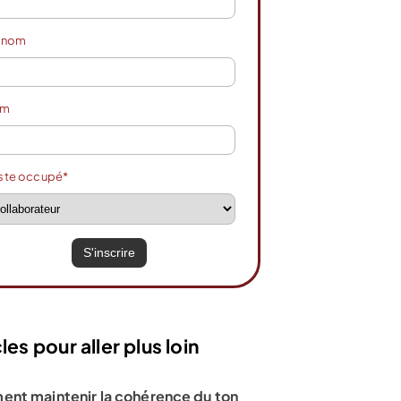
énom
om
ste occupé*
les pour aller plus loin
nt maintenir la cohérence du ton