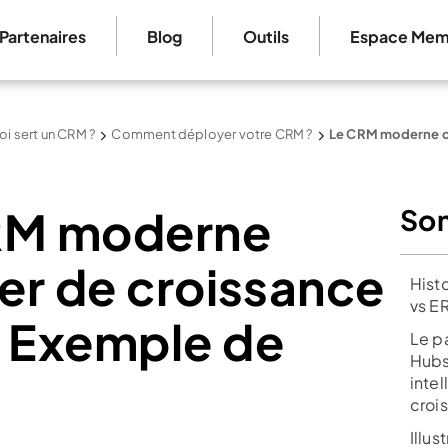
Partenaires
Blog
Outils
Espace Mem
oi sert un CRM ?
Comment déployer votre CRM ?
Le CRM moderne co
CRM moderne
So
ier de croissance
Hist
vs E
? Exemple de
Le 
Hubs
intel
croi
Illu