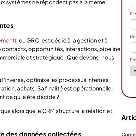
x systèmes ne répondent pas à la même
Pr
entes
N
ement)
, ou GRC, est dédié à la gestion et à
lise contacts, opportunités, interactions, pipeline
 commerciale et stratégique : Que devons-nous
Po
à l’inverse, optimise les processus internes :
tion, achats. Sa finalité est opérationnelle :
ce qui a été décidé ?
ique alors que le CRM structure la relation et
Artic
ture des données collectées.
Comme