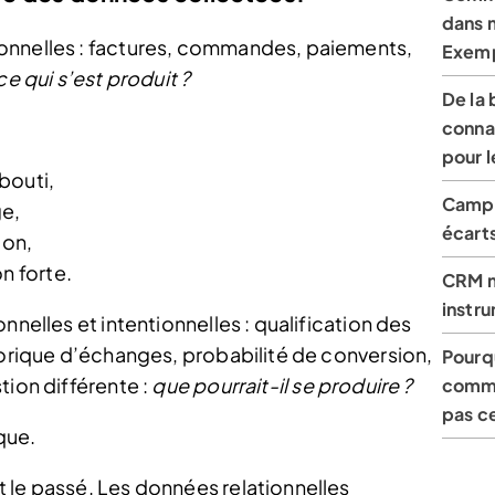
dans 
onnelles : factures, commandes, paiements,
Exemp
e qui s’est produit ?
De la 
connai
pour 
bouti,
Campa
ge,
écart
ion,
n forte.
CRM m
instru
nnelles et intentionnelles : qualification des
torique d’échanges, probabilité de conversion,
Pourq
tion différente :
que pourrait-il se produire ?
comme
pas ce
que.
 le passé. Les données relationnelles