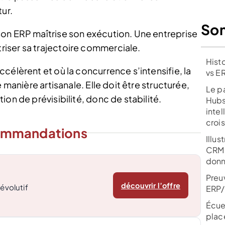
ur.
So
on ERP maîtrise son exécution. Une entreprise
iser sa trajectoire commerciale.
Hist
célèrent et où la concurrence s’intensifie, la
vs E
 manière artisanale. Elle doit être structurée,
Le 
on de prévisibilité, donc de stabilité.
Hubs
intel
croi
ommandations
Illu
CRM 
donn
Preu
découvrir l’offre
 évolutif
ERP
Écue
plac