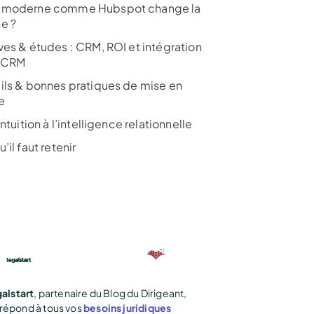
moderne comme Hubspot change la
e ?
ves & études : CRM, ROI et intégration
/CRM
ils & bonnes pratiques de mise en
e
intuition à l’intelligence relationnelle
’il faut retenir
alstart
, partenaire du Blog du Dirigeant,
répond à tous vos
besoins juridiques