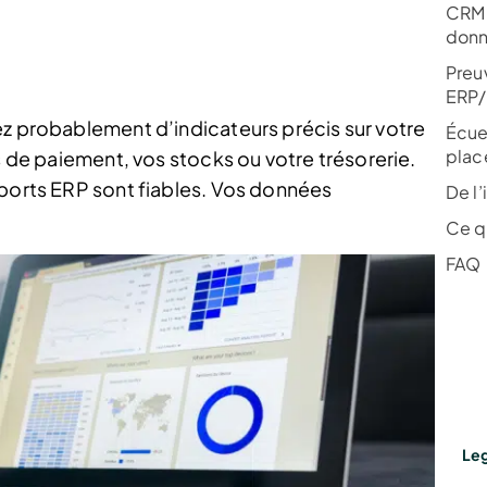
CRM 
donn
Preu
ERP
ez probablement d’indicateurs précis sur votre
Écue
plac
is de paiement, vos stocks ou votre trésorerie.
xports ERP sont fiables. Vos données
De l’
Ce qu
FAQ
Leg