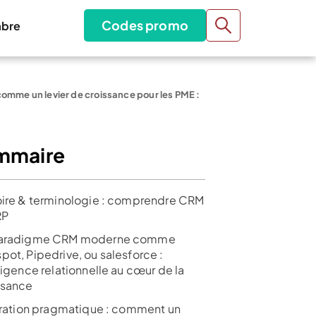
Codes promo
bre
mme un levier de croissance pour les PME :
mmaire
oire & terminologie : comprendre CRM
RP
paradigme CRM moderne comme
pot, Pipedrive, ou salesforce :
ligence relationnelle au cœur de la
ssance
stration pragmatique : comment un