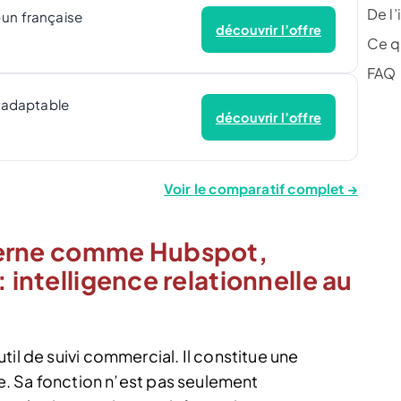
De l’
-un française
découvrir l’offre
Ce qu
FAQ
t adaptable
découvrir l’offre
Voir le comparatif complet →
erne comme Hubspot,
: intelligence relationnelle au
til de suivi commercial. Il constitue une
le. Sa fonction n’est pas seulement