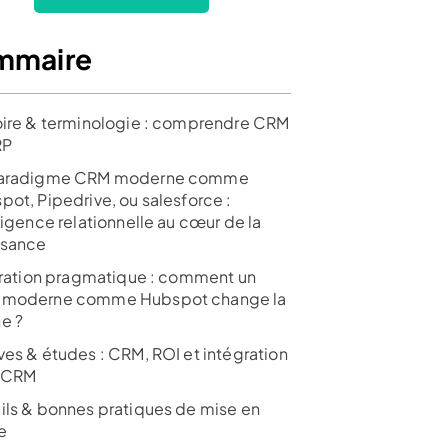
mmaire
oire & terminologie : comprendre CRM
RP
paradigme CRM moderne comme
pot, Pipedrive, ou salesforce :
ligence relationnelle au cœur de la
ssance
stration pragmatique : comment un
moderne comme Hubspot change la
e ?
ves & études : CRM, ROI et intégration
/CRM
ils & bonnes pratiques de mise en
e