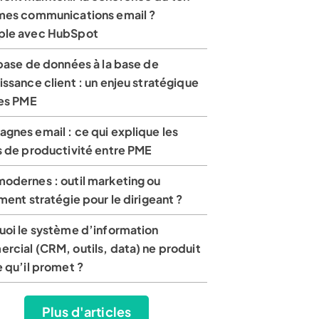
mes communications email ?
le avec HubSpot
base de données à la base de
ssance client : un enjeu stratégique
les PME
gnes email : ce qui explique les
s de productivité entre PME
odernes : outil marketing ou
ment stratégie pour le dirigeant ?
uoi le système d’information
rcial (CRM, outils, data) ne produit
 qu’il promet ?
Plus d'articles