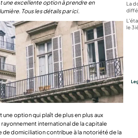
st une excellente option à prendre en
La do
diffé
lumière. Tous les détails par ici.
L'ét
le 3
Leg
t une option qui plaît de plus en plus aux
 rayonnement international de la capitale
e de domiciliation contribue à la notoriété de la