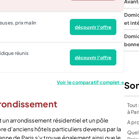
Avant
Domici
et int
euses, prix malin
découvrir l’offre
Domici
bonnes
ridique réunis
découvrir l’offre
Voir le comparatif complet →
So
rrondissement
Tout 
à Par
 est un arrondissement résidentiel et un pôle
A pr
bre d’anciens hôtels particuliers devenus par la
Quels
enne de Paris s’y trouve également ainsi que le