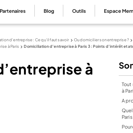
Partenaires
Blog
Outils
Espace Mem
tion d’entreprise : Ce qu’il faut savoir
Ou domicilier son entreprise ?
ise à Paris
Domiciliation d’entreprise à Paris 3 : Points d’intérêt et a
d’entreprise à
So
Tout 
à Par
A pr
Quels
Paris
Pour