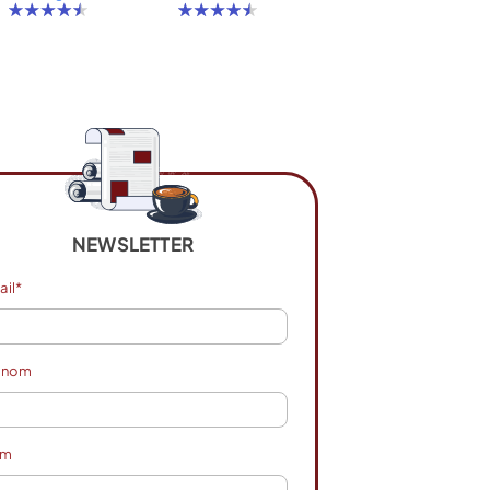
NEWSLETTER
ail*
énom
om