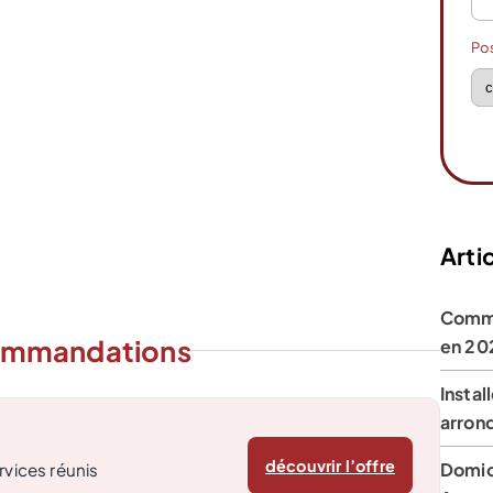
Po
Artic
Comme
ommandations
en 20
Instal
arron
découvrir l’offre
Domici
rvices réunis