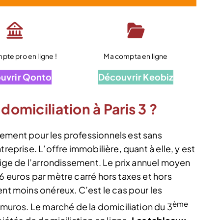
te pro en ligne !
Ma compta en ligne
uvrir Qonto
Découvrir Keobiz
domiciliation à Paris 3 ?
ement pour les professionnels est sans
reprise. L’offre immobilière, quant à elle, y est
stige de l’arrondissement. Le prix annuel moyen
6 euros par mètre carré hors taxes et hors
ent moins onéreux. C’est le cas pour les
ème
ramuros. Le marché de la domiciliation du 3