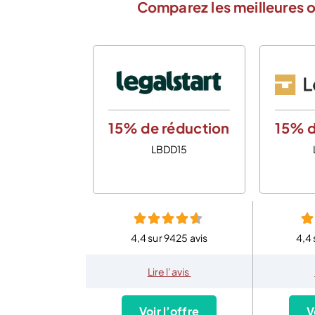
Comparez les meilleures o
15% de réduction
15% d
LBDD15
4,4 sur 9425 avis
4,4 
Lire l’avis
Voir l’offre
V