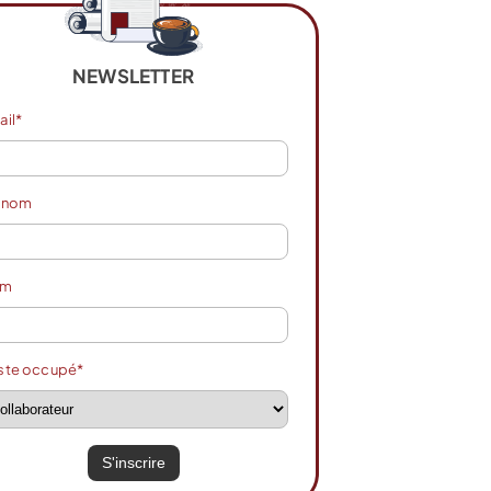
NEWSLETTER
ail*
énom
om
ste occupé*