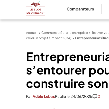
Comparateurs
Accueil
Comment créer une entreprise
Trouver vot
créer un projet à impact ? (1/4)
Entrepreneuriat étudi
Entrepreneuria
s’entourer po
construire son
Par
Adèle Lebas
Publié le 24/06/2025
0