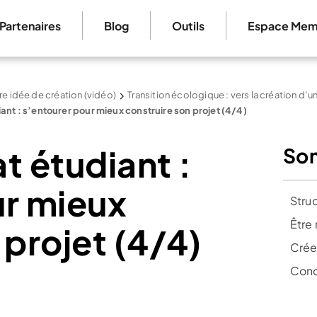
Partenaires
Blog
Outils
Espace Mem
re idée de création (vidéo)
Transition écologique : vers la création d’
ant : s’entourer pour mieux construire son projet (4/4)
t étudiant :
So
ur mieux
Struc
Être 
 projet (4/4)
Crée
Conc