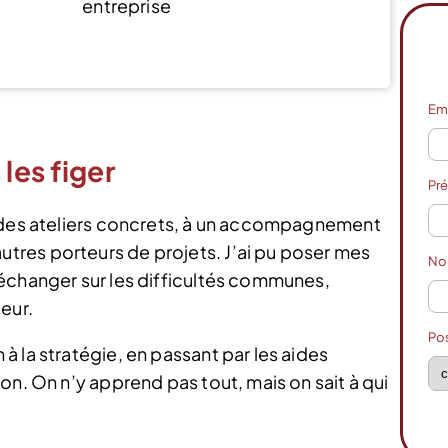
entreprise
Voir l’offre
Em
les figer
Pr
à des ateliers concrets, à un accompagnement
res porteurs de projets. J’ai pu poser mes
N
échanger sur les difficultés communes,
eur.
Po
 la stratégie, en passant par les aides
on. On n’y apprend pas tout, mais on sait à qui