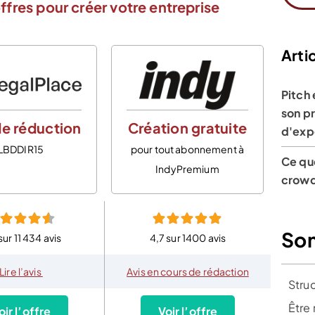
ffres pour créer votre entreprise
Artic
Pitch 
son pr
e réduction
Création gratuite
d'exp
LBDDIR15
pour tout abonnement à
Ce qu
IndyPremium
crowd
So
sur 11 434 avis
4,7 sur 1400 avis
Lire l’avis
Avis en cours de rédaction
Struc
Être 
oir l’offre
Voir l’offre