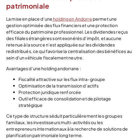
patrimoniale
La mise en place d’une
holding en Andorre
permet une
gestion optimisée des flux financiers et une protection
efficace du patrimoine professionnel. Les dividendes reçus
des filiales étrangères sont exonérés d’impôt, et aucune
retenue à la source n’est appliquée sur les dividendes
redistribués, ce qui favorise la centralisation des bénéfices au
sein d’un véhicule fiscalement neutre.
Avantages d’une holding andorrane :
Fiscalité attractive sur les flux intra-groupe
Optimisation de la transmission d’actifs
Protection juridique renforcée
Outil efficace de consolidation et de pilotage
stratégique
Ce type de structure séduit particulièrement les groupes
familiaux, les investisseurs multi-activités ou les
entrepreneurs internationaux à la recherche de solutions de
planification patrimoniale long terme.