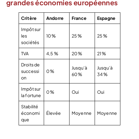
grandes économies européennes
Critère
Andorre
France
Espagne
Impôt sur
les
10 %
25 %
25 %
sociétés
TVA
4,5 %
20 %
21 %
Droits de
Jusqu’à
Jusqu’à
successi
0 %
60 %
34 %
on
Impôt sur
0 %
Oui
Oui
la fortune
Stabilité
économi
Élevée
Moyenne
Moyenne
que