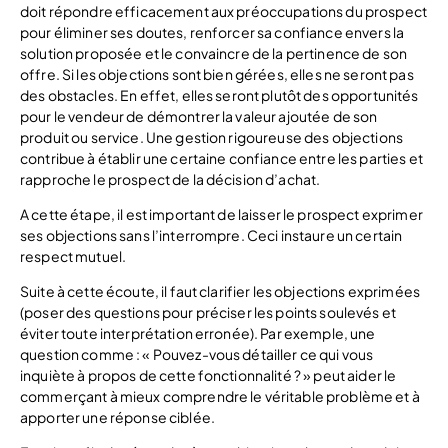
doit répondre efficacement aux préoccupations du prospect
pour éliminer ses doutes, renforcer sa confiance envers la
solution proposée et le convaincre de la pertinence de son
offre. Si les objections sont bien gérées, elles ne seront pas
des obstacles. En effet, elles seront plutôt des opportunités
pour le vendeur de démontrer la valeur ajoutée de son
produit ou service. Une gestion rigoureuse des objections
contribue à établir une certaine confiance entre les parties et
rapproche le prospect de la décision d’achat.
A cette étape, il est important de laisser le prospect exprimer
ses objections sans l’interrompre. Ceci instaure un certain
respect mutuel.
Suite à cette écoute, il faut clarifier les objections exprimées
(poser des questions pour préciser les points soulevés et
éviter toute interprétation erronée). Par exemple, une
question comme : « Pouvez-vous détailler ce qui vous
inquiète à propos de cette fonctionnalité ? » peut aider le
commerçant à mieux comprendre le véritable problème et à
apporter une réponse ciblée.