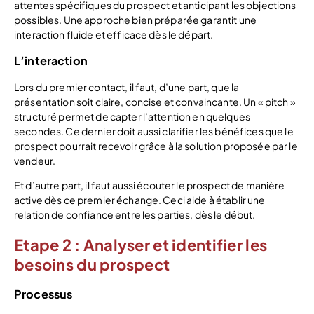
attentes spécifiques du prospect et anticipant les objections
possibles. Une approche bien préparée garantit une
interaction fluide et efficace dès le départ.
L’interaction
Lors du premier contact, il faut, d’une part, que la
présentation soit claire, concise et convaincante. Un « pitch »
structuré permet de capter l’attention en quelques
secondes. Ce dernier doit aussi clarifier les bénéfices que le
prospect pourrait recevoir grâce à la solution proposée par le
vendeur.
Et d’autre part, il faut aussi écouter le prospect de manière
active dès ce premier échange. Ceci aide à établir une
relation de confiance entre les parties, dès le début.
Etape 2 : Analyser et identifier les
besoins du prospect
Processus