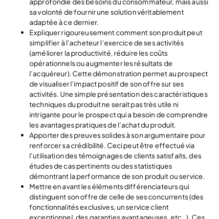
approfondie des besoins du consommateur, mais aussi
sa volonté de fournir une solution véritablement
adaptée à ce dernier.
Expliquer rigoureusement comment son produit peut
simplifier à l’acheteur l’exercice de ses activités
(améliorer la productivité, réduire les coûts
opérationnels ou augmenter les résultats de
l’acquéreur). Cette démonstration permet au prospect
de visualiser l’impact positif de son offre sur ses
activités. Une simple présentation des caractéristiques
techniques du produit ne serait pas très utile ni
intrigante pour le prospect qui a besoin de comprendre
les avantages pratiques de l’achat du produit.
Apporter des preuves solides à son argumentaire pour
renforcer sa crédibilité. Ceci peut être effectué via
l’utilisation des témoignages de clients satisfaits, des
études de cas pertinents ou des statistiques
démontrant la performance de son produit ou service.
Mettre en avant les éléments différenciateurs qui
distinguent son offre de celle de ses concurrents (des
fonctionnalités exclusives, un service client
exceptionnel, des garanties avantageuses, etc…). Ces