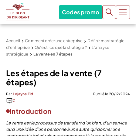
Codes promo
Accueil
Comment créer une entreprise
Définir ma stratégie
d’entreprise
Qu’est-ce que la stratégie ?
L’analyse
stratégique
La vente en 7 étapes
Les étapes de la vente (7
étapes)
Par
Lojayne Eid
Publié le 20/12/2024
0
Introduction
La vente est le processus de transfert d’un bien, d’un service
ou d’une idée d’une personne à une autre qui donner une
contrepartie (généralement monétaire) à la première partie.