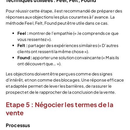
Techniques utilisées : Feel, Felt, Found
Pour réussir cette étape, il est recommandé de préparer des
réponses aux objections les plus courantes à l’avance. La
méthode Feel, Felt, Found peut être utile dans ce cas.
Feel :
montrer de l’empathie (« Je comprends ce que
vous ressentez »).
Felt :
partager des expériences similaires (« D’autres
clients ont ressenti la même chose »).
Found :
apporter une solution convaincante (« Mais ils
ont découvert que… »).
Les objections doivent être perçues comme des signes
d’intérêt, et non comme des blocages. Une réponse efficace
et adaptée permet de lever les barrières, de rassurer le
prospect et de le rapprocher de la conclusion de la vente.
Etape 5 : Négocier les termes de la
vente
Processus