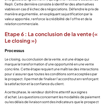
Repli. Cette dernière consiste à identifier des alternatives
viables en cas d’échec des négociations. Défendre le prix de
manière argumentée, en expliquant sa justification par la
valeur apportée, renforce la crédibilité de l’offre et de la
relation commerciale.
Etape 6 : La conclusion de la vente («
Le closing »)
Processus
Le closing, ou conclusion de la vente, est une étape qui
marque la transformation d’une opportunité en une vente
concrète. Cette étape requiert une maîtrise des interactions
pour s’assurer que toutes les conditions sont acceptées par
le prospect. Il permet de finaliser l’accord tout en renforçant
la satisfaction et la confiance du client.
A cette phase, le vendeur doit être attentif aux signes
d’achat. Les questions concernant les modalités de paiement
ou les délais de livraison sont des indicateurs que le prospect