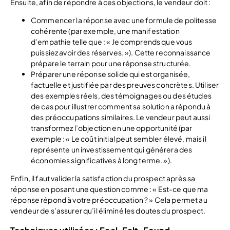
Ensuite, afin de répondre à ces objections, le vendeur doit :
Commencer la réponse avec une formule de politesse
cohérente (par exemple, une manifestation
d’empathie telle que : « Je comprends que vous
puissiez avoir des réserves. »). Cette reconnaissance
prépare le terrain pour une réponse structurée.
Préparer une réponse solide qui est organisée,
factuelle et justifiée par des preuves concrètes. Utiliser
des exemples réels, des témoignages ou des études
de cas pour illustrer comment sa solution a répondu à
des préoccupations similaires. Le vendeur peut aussi
transformez l’objection en une opportunité (par
exemple : « Le coût initial peut sembler élevé, mais il
représente un investissement qui générera des
économies significatives à long terme. »).
Enfin, il faut valider la satisfaction du prospect après sa
réponse en posant une question comme : « Est-ce que ma
réponse répond à votre préoccupation ? » Cela permet au
vendeur de s’assurer qu’il éliminé les doutes du prospect.