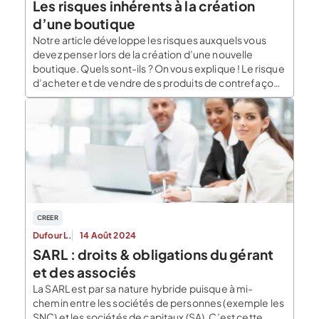
Les risques inhérents à la création
d’une boutique
Notre article développe les risques auxquels vous
devez penser lors de la création d’une nouvelle
boutique. Quels sont-ils ? On vous explique ! Le risque
d’acheter et de vendre des produits de contrefaçon
Qu’est-ce que la contrefaçon ? La contrefaçon, qui
consiste à reproduire ou de façon générale à utiliser
une marque, un brevet, un […]
CREER
Dufour L.
14 Août 2024
SARL : droits & obligations du gérant
et des associés
La SARL est par sa nature hybride puisque à mi-
chemin entre les sociétés de personnes (exemple les
SNC) et les sociétés de capitaux (SA). C’est cette