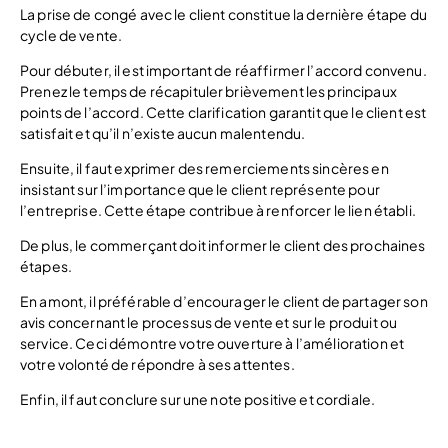
La prise de congé avec le client constitue la dernière étape du
cycle de vente.
Pour débuter, il est important de réaffirmer l’accord convenu.
Prenez le temps de récapituler brièvement les principaux
points de l’accord. Cette clarification garantit que le client est
satisfait et qu’il n’existe aucun malentendu.
Ensuite, il faut exprimer des remerciements sincères en
insistant sur l’importance que le client représente pour
l’entreprise. Cette étape contribue à renforcer le lien établi.
De plus, le commerçant doit informer le client des prochaines
étapes.
En amont, il préférable d’encourager le client de partager son
avis concernant le processus de vente et sur le produit ou
service. Ceci démontre votre ouverture à l’amélioration et
votre volonté de répondre à ses attentes.
Enfin, il faut conclure sur une note positive et cordiale.