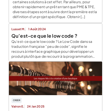
certaines solutions à cet effet. Par ailleurs, pour
obtenir rapidement un prêt en tant que PME & TPE,
diverses étapes sont à suivre dont la première est la
définition d’un projet spécifique. Obtenir […]
Lusset M.
1 Août 2024
Qu’est-ce que le low code ?
Qu’est-ce que le low code ? Le Low Code dans sa
traduction française ” peu de code”, signifie le
recours à interface graphique pour développer un
produit plutôt que de recourir à la programmation
manuelle. Les évolutions rapides et permanentes de
l’économie imposent aux entreprises d’avoir des
délais de développement moins longs et moins
couteux […]
CREER
Vairon E.
24 Jan 2025