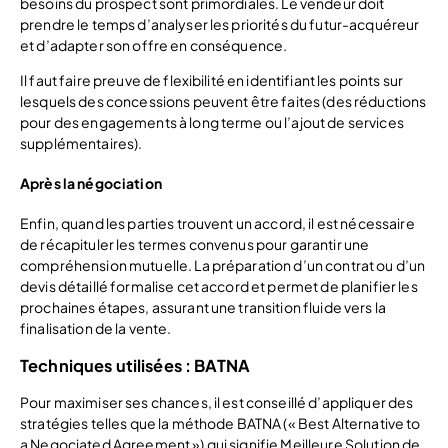
besoins du prospect sont primordiales. Le vendeur doit
prendre le temps d’analyser les priorités du futur-acquéreur
et d’adapter son offre en conséquence.
Il faut faire preuve de flexibilité en identifiant les points sur
lesquels des concessions peuvent être faites (des réductions
pour des engagements à long terme ou l’ajout de services
supplémentaires).
Après la négociation
Enfin, quand les parties trouvent un accord, il est nécessaire
de récapituler les termes convenus pour garantir une
compréhension mutuelle. La préparation d’un contrat ou d’un
devis détaillé formalise cet accord et permet de planifier les
prochaines étapes, assurant une transition fluide vers la
finalisation de la vente.
Techniques utilisées : BATNA
Pour maximiser ses chances, il est conseillé d’appliquer des
stratégies telles que la méthode BATNA (« Best Alternative to
a Negociated Agreement ») qui signifie Meilleure Solution de