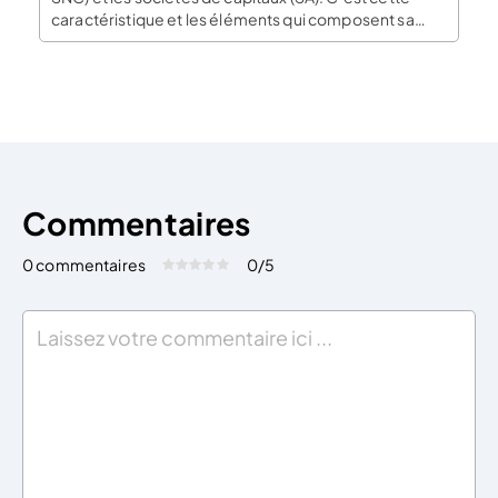
caractéristique et les éléments qui composent sa
structure, qui en fait encore aujourd’hui, une société
« passe-partout- adaptée aux Petites et Moyennes
Entreprises, PME disposant de capital peu important.
La constitution d’une SARL […]
Commentaires
0 commentaires
0
/5
Évaluez cet article:
Donner une note