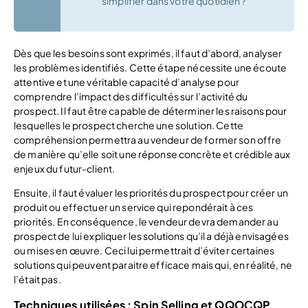
simplifier dans votre quotidien ?
Dès que les besoins sont exprimés, il faut d’abord, analyser
les problèmes identifiés. Cette étape nécessite une écoute
attentive et une véritable capacité d’analyse pour
comprendre l’impact des difficultés sur l’activité du
prospect. Il faut être capable de déterminer les raisons pour
lesquelles le prospect cherche une solution. Cette
compréhension permettra au vendeur de former son offre
de manière qu’elle soit une réponse concrète et crédible aux
enjeux du futur-client.
Ensuite, il faut évaluer les priorités du prospect pour créer un
produit ou effectuer un service qui repondérait à ces
priorités. En conséquence, le vendeur devra demander au
prospect de lui expliquer les solutions qu’il a déjà envisagées
ou mises en œuvre. Ceci lui permettrait d’éviter certaines
solutions qui peuvent paraitre efficace mais qui, en réalité, ne
l’était pas.
Techniques utilisées : Spin Selling et QQOCQP