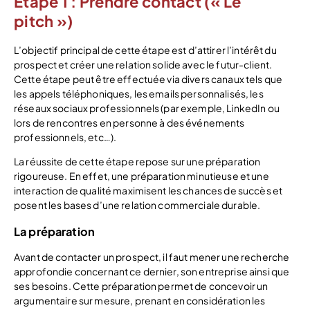
Etape 1 : Prendre contact (« Le
pitch »)
L’objectif principal de cette étape est d’attirer l’intérêt du
prospect et créer une relation solide avec le futur-client.
Cette étape peut être effectuée via divers canaux tels que
les appels téléphoniques, les emails personnalisés, les
réseaux sociaux professionnels (par exemple, LinkedIn ou
lors de rencontres en personne à des événements
professionnels, etc…).
La réussite de cette étape repose sur une préparation
rigoureuse. En effet, une préparation minutieuse et une
interaction de qualité maximisent les chances de succès et
posent les bases d’une relation commerciale durable.
La préparation
Avant de contacter un prospect, il faut mener une recherche
approfondie concernant ce dernier, son entreprise ainsi que
ses besoins. Cette préparation permet de concevoir un
argumentaire sur mesure, prenant en considération les