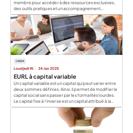
membre pour accéder à des ressources exclusives,
des outils pratiques et un accompagnement
intelligent dans vos projets de création, gestion ou
développement d’entreprise. Ce que vous gagnez
avec un compte membre Contenu réservé aux
membres : Contenu réservé aux membres : […]
CREER
Loudjedi W.
24 Jan 2025
EURL à capital variable
Un capital variable est un capital qui peut varier entre
deux sommes définies. Ainsi, il permet de modifier le
capital social sans passer par les formalités lourdes.
Le capital fixe à l’inverse est un capital attribué à la
constitution de la société et qui n’évolue plus sauf
modification statutaire. Le capital variable lui peut
varier […]