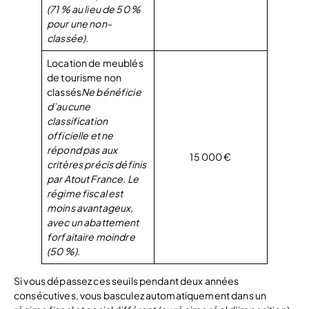
(71 % au lieu de 50 %
pour une non-
classée).
Location de meublés
de tourisme non
classés
Ne bénéficie
d’aucune
classification
officielle et ne
répond pas aux
15 000 €
critères précis définis
par Atout France. Le
régime fiscal est
moins avantageux,
avec un abattement
forfaitaire moindre
(50 %).
Si vous dépassez ces seuils pendant deux années
consécutives, vous basculez automatiquement dans un