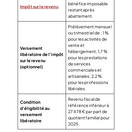
bénéfice imposable
Impôt sur le revenu
restant après
abattement.
Prélèvement mensuel
ou trimestriel de : 1 %
pour les activités de
vente et
Versement
hébergement, 1,7 %
libératoire de l’impôt
pour les prestations
sur le revenu
de services
(optionnel)
commerciales et
artisanales, 2,2 %
pour les professions
libérales.
Revenu fiscal de
Condition
référence inférieur à
d’éligibilité au
27 478 € par part de
versement
quotient familial pour
libératoire
2025.