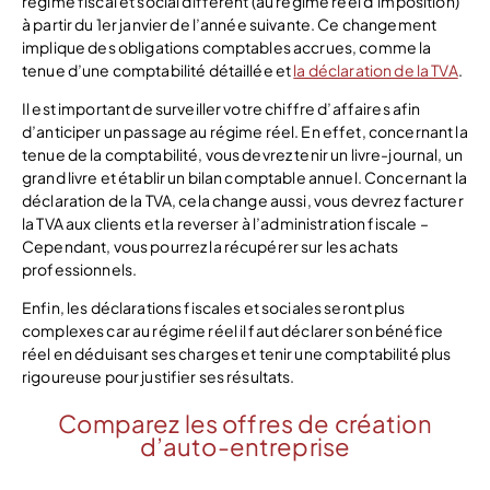
régime fiscal et social différent (au régime réel d’imposition)
à partir du 1er janvier de l’année suivante. Ce changement
implique des obligations comptables accrues, comme la
tenue d’une comptabilité détaillée et
la déclaration de la TVA
.
Il est important de surveiller votre chiffre d’affaires afin
d’anticiper un passage au régime réel. En effet, concernant la
tenue de la comptabilité, vous devrez tenir un livre-journal, un
grand livre et établir un bilan comptable annuel. Concernant la
déclaration de la TVA, cela change aussi, vous devrez facturer
la TVA aux clients et la reverser à l’administration fiscale –
Cependant, vous pourrez la récupérer sur les achats
professionnels.
Enfin, les déclarations fiscales et sociales seront plus
complexes car au régime réel il faut déclarer son bénéfice
réel en déduisant ses charges et tenir une comptabilité plus
rigoureuse pour justifier ses résultats.
Comparez les offres de création
d’auto-entreprise