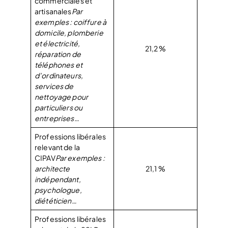
commerciales et
artisanales
Par
exemples : coiffure à
domicile, plomberie
et électricité,
21,2 %
réparation de
téléphones et
d’ordinateurs,
services de
nettoyage pour
particuliers ou
entreprises…
Professions libérales
relevant de la
CIPAV
Par exemples :
architecte
21,1 %
indépendant,
psychologue,
diététicien…
Professions libérales