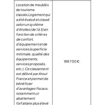
Location de meublés
de tourisme
classés
Logement qui
a été évalué et classé
selon un système
d’étoiles (de 1 à 5) en
fonction de critères
de confort,
d’équipement et de
services (superficie
minimale, qualité des
équipements,
188 700 €
services proposés,
etc.). Ce classement
est délivré par Atout
France et permet de
bénéficier
d’avantages fiscaux,
notamment un
abattement
forfaitaire plus élevé