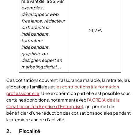
relevant de la SSI
Par
exemples :
développeur web
freelance, rédacteur
ou traducteur
21,2 %
indépendant,
formateur
indépendant,
graphiste ou
designer, expert en
marketing digital….
Ces cotisations couvrent l’assurance maladie, la retraite, les
allocations familiales et
les contributions à la formation
professionnelle
. Une exonération partielle est possible sous
certaines conditions, notamment avec
l’ACRE (Aide à la
Création ou à la Reprise d’Entreprise)
, qui permet de
bénéficier d’une réduction des cotisations sociales pendant
la première année d’activité.
2.
Fiscalité