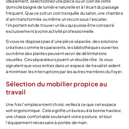
Idéalement, sélectionnez une pièce ou un coin de votre
domicile baigné de lumière naturelle et à l’écart du passage
fréquent. Que ce soit un coin tranquille du salon, une chambre
d’ami transformée ou même un recoin sous l’escalier,
l’important est de trouver un lieu qui puisse être consacré
exclusivement à votre activité professionnelle.
Si vous ne disposez pas d’une pièce séparée, des solutions
créatives comme les paravents, les bibliothèques ouvertes
ou même des plantes peuvent servir de délimitations
visuelles. Ces séparateurs jouent un double rôle : ils vous
signalent que vous entrez dans un espace de travail et aident
à minimiser les interruptions par les autres membres du foyer.
Sélection du mobilier propice au
travail
Une fois l’emplacement choisi, veillez à ce que cet espace
soit ergonomique. Cela signifie un bureau à la bonne hauteur,
une chaise confortable soutenant votre posture, et tout
l’équipement nécessaire à portée de main.