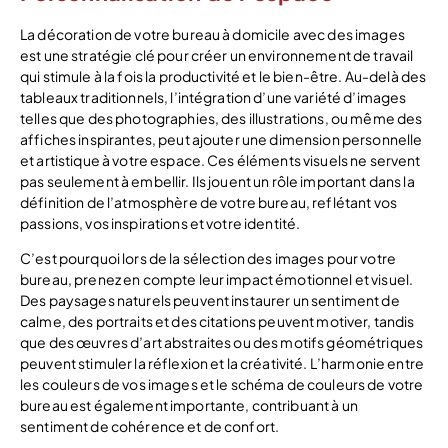
La décoration de votre bureau à domicile avec des images
est une stratégie clé pour créer un environnement de travail
qui stimule à la fois la productivité et le bien-être. Au-delà des
tableaux traditionnels, l’intégration d’une variété d’images
telles que des photographies, des illustrations, ou même des
affiches inspirantes, peut ajouter une dimension personnelle
et artistique à votre espace. Ces éléments visuels ne servent
pas seulement à embellir. Ils jouent un rôle important dans la
définition de l’atmosphère de votre bureau, reflétant vos
passions, vos inspirations et votre identité.
C’est pourquoi lors de la sélection des images pour votre
bureau, prenez en compte leur impact émotionnel et visuel.
Des paysages naturels peuvent instaurer un sentiment de
calme, des portraits et des citations peuvent motiver, tandis
que des œuvres d’art abstraites ou des motifs géométriques
peuvent stimuler la réflexion et la créativité. L’harmonie entre
les couleurs de vos images et le schéma de couleurs de votre
bureau est également importante, contribuant à un
sentiment de cohérence et de confort.