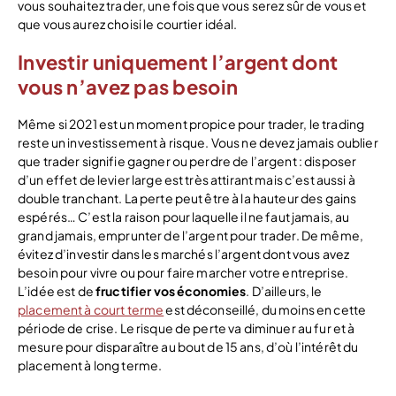
vous souhaitez trader, une fois que vous serez sûr de vous et
que vous aurez choisi le courtier idéal.
Investir uniquement l’argent dont
vous n’avez pas besoin
Même si 2021 est un moment propice pour trader, le trading
reste un investissement à risque. Vous ne devez jamais oublier
que trader signifie gagner ou perdre de l’argent : disposer
d’un effet de levier large est très attirant mais c’est aussi à
double tranchant. La perte peut être à la hauteur des gains
espérés… C’est la raison pour laquelle il ne faut jamais, au
grand jamais, emprunter de l’argent pour trader. De même,
évitez d’investir dans les marchés l’argent dont vous avez
besoin pour vivre ou pour faire marcher votre entreprise.
L’idée est de
fructifier vos économies
. D’ailleurs, le
placement à court terme
est déconseillé, du moins en cette
période de crise. Le risque de perte va diminuer au fur et à
mesure pour disparaître au bout de 15 ans, d’où l’intérêt du
placement à long terme.