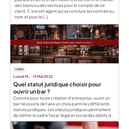
des biens ou des services pour le compte de ce
client. C’est cet agent qui va conclure les contrats au
nom et pour le […]
CREER
Lusset M.
13 Mai 2022
Quel statut juridique choisir pour
ouvrir un bar ?
Comme pour toute création d’entreprise, ouvrir un
bar nécessite de faire un choix parmi les différents
statuts juridiques. Les statuts juridiques permettent
de définir le cadre fiscal, légal et social des débits de
boissons. Il convient donc de bien choisir le sien au
moment du lancement de son établissement.