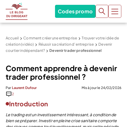
Codes promo
Accueil
Comment créer une entreprise
Trouver votre idée de
création (vidéo)
Réussir sa création d’entreprise
Devenir
courtier indépendant?
Devenir trader professionnel
Comment apprendre à devenir
trader professionnel ?
Par
Laurent Dufour
Mis à jour le 24/02/2026
2
Introduction
Le trading est un investissement intéressant, à condition de
bien se préparer. Investir en pleine crise sanitaire comporte
des risques comme tout investissement, mais cette période