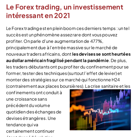
Le Forex trading, un investissement
intéressant en 2021
Le Forex trading est en plein boom ces derniers temps : un tel
succès est un phénomène assez rare dont vous pouvez
profiter. On parle d’une augmentation de 477%,
principalement due à l’entrée massive sur le marché de
nouveaux traders africains, dont
les devises se sont heurtées
au dollar américain fragilisé pendant la pandémie
. De plus,
les traders débutants ont pu profiter du confinement pour se
former, tester des techniques (surtout l’effet de levier) et
monter des stratégies sur ce marché qui fonctionne H24
(contrairement aux places boursières).
La crise sanitaire et les
confinements ont conduit à
une croissance sans
précédent du volume
quotidien des échanges de
devises étrangères. Une
tendance qui va
certainement continuer