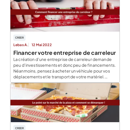
Cependant, avec la diversité des formes […]
CREER
Lebas A.
12 Mai 2022
Financer votre entreprise de carreleur
La création d’une entreprise de carreleur demande
peu d’investissements et donc peu de financements.
Néanmoins, pensez à acheter un véhicule pour vos
déplacements et le transport de votre matériel.
Comment financer votre entreprise de carreleur ?
Nous vous répondons ! Financer la création de votre
entreprise de carreleur Prévoyez deux types de
financement. En effet, […]
CREER