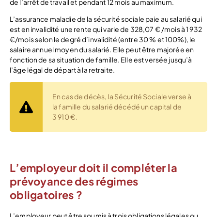
de l’arrêt de travail et pendant 12 mois au maximum.
L’assurance maladie de la sécurité sociale paie au salarié qui
est en invalidité une rente qui varie de 328,07 € /mois à 1 932
€/mois selon le degré d’invalidité (entre 30 % et 100%), le
salaire annuel moyen du salarié. Elle peut être majorée en
fonction de sa situation de famille. Elle est versée jusqu’à
l’âge légal de départ à la retraite.
En cas de décès, la Sécurité Sociale verse à
la famille du salarié décédé un capital de
3 910 €.
L’employeur doit il compléter la
prévoyance des régimes
obligatoires ?
L’employeur peut être soumis à trois obligations légales ou