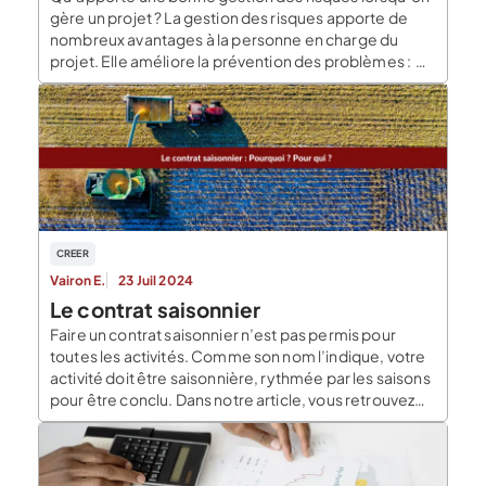
gère un projet ? La gestion des risques apporte de
nombreux avantages à la personne en charge du
projet. Elle améliore la prévention des problèmes : En
identifiant les risques dès le début du projet, l’équipe
projet peut prendre des mesures préventives pour
éviter que ces risques ne […]
CREER
Vairon E.
23 Juil 2024
Le contrat saisonnier
Faire un contrat saisonnier n’est pas permis pour
toutes les activités. Comme son nom l’indique, votre
activité doit être saisonnière, rythmée par les saisons
pour être conclu. Dans notre article, vous retrouvez
les caractéristiques propres de ce type de contrat
ainsi que les avantages mais aussi les obligations de
l’employeur. Qu’est-ce qu’un contrat saisonnier ? […]