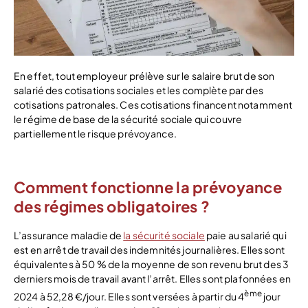
En effet, tout employeur prélève sur le salaire brut de son
salarié des cotisations sociales et les complète par des
cotisations patronales. Ces cotisations financent notamment
le régime de base de la sécurité sociale qui couvre
partiellement le risque prévoyance.
Comment fonctionne la prévoyance
des régimes obligatoires ?
L’assurance maladie de
la sécurité sociale
paie au salarié qui
est en arrêt de travail des indemnités journalières. Elles sont
équivalentes à 50 % de la moyenne de son revenu brut des 3
derniers mois de travail avant l’arrêt. Elles sont plafonnées en
ème
2024 à 52,28 €/jour. Elles sont versées à partir du 4
jour