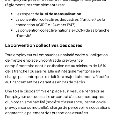
règlementaires complémentaires :
Le respect de
la loi de mensualisation
La convention collectives des cadres (l’article 7 de la
convention AGIRC du 14 mars 1947)
La convention collective nationale (CCN) de sa branche
d’activité.
La convention collectives des cadres
Tout employeur qui embauche un salarié cadre a l’obligation
de mettre en place un contrat de prévoyance
complémentaire dont la cotisation est au minimum de 1,5%
de la tranche 1 du salaire. Elle est intégralement prise en
charge par l’entreprise et doit être majoritairement affectée
au financement des garanties en cas de décès.
Une fois le dispositif mis en place au niveau de l’entreprise,
l’employeur doit souscrire un contrat d’assurance, auprès
d’un organisme habilité (société d’assurance, institution de
prévoyance ou mutuelle), chargé de percevoir les cotisations
et garantir le paiement des prestations assurées