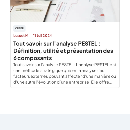
CREER
Lusset M.
11 Juil 2024
Tout savoir sur l’analyse PESTEL :
Définition, utilité et présentation des
6 composants
Tout savoir sur l’analyse PESTEL : l ’analyse PESTEL est
une méthode stratégique qui sert à analyser les
facteurs externes pouvant affecter d’une manière ou
d’une autre l’évolution d’une entreprise. Elle offre
une connaissance détaillée du macro-
environnement de l’entreprise en se concentrant sur
6 variables. Celles-ci agissent sur l’entreprise
indépendamment d’elle, mais orientent des
décisions […]