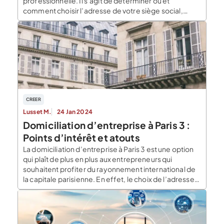
professionnelle. Il s’agit de déterminer où et
comment choisir l’adresse de votre siège social,
point essentiel pour valider l’immatriculation de votre
structure Qu’est-ce que la domiciliation d’entreprise
? La domiciliation d’entreprise fait référence à
l’adresse administrative et juridique de la micro
entreprise. Cette adresse […]
CREER
Lusset M.
24 Jan 2024
Domiciliation d’entreprise à Paris 3 :
Points d’intérêt et atouts
La domiciliation d’entreprise à Paris 3 est une option
qui plaît de plus en plus aux entrepreneurs qui
souhaitent profiter du rayonnement international de
la capitale parisienne. En effet, le choix de l’adresse
de domiciliation contribue à la notoriété de la société.
Quels sont les atouts de l’arrondissement ? Pourquoi
privilégier certains quartiers ? Tous les détails […]