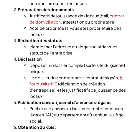
entreprises ou les freelances.
Préparation des documents
:
Justificatif de jouissance des locaux (bail,
contrat
de domiciliation
, attestation du propriétaire).
Acte de propriété (si vous êtes propriétaire des
locaux).
Rédaction des statuts
:
Mentionner l’adresse du siège social dans les
statuts de l’entreprise.
Déclaration
:
Déposer un dossier complet sur le site du guichet
unique.
Le dossier doit comprendre les statuts signés,
le
formulaire M0
(déclaration de création
d’entreprise), et les justificatifs de jouissance des
locaux.
Publication dans un journal d’annonces légales
:
Publier une annonce dans un journal d’annonces
légales (JAL) du département où se situe le siège
social.
Obtention du Kbis
: