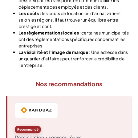
desservi par les transports en commun facilite les
déplacements des employés et des clients.
Les coûts :
les coûts de location ou d’achat varient
selon les régions. Il faut trouver un équilibre entre
prestige et coût.
Les règlementations locales
: certaines municipalités
ont des réglementations spécifiques concernant les
entreprises
La visibilité et l’image de marque :
Une adresse dans
un quartier d’affaires peut renforcer la crédibilité de
l’entreprise.
Nos recommandations
Recommandé
Domiciliation + services réunis