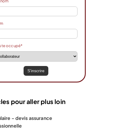
énom
om
ste occupé*
les pour aller plus loin
laire - devis assurance
ssionnelle