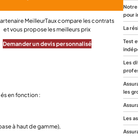
Notre 
pour 
artenaire MeilleurTaux compare les contrats
La rés
et vous propose les meilleurs prix
Test e
Demander un devis personnalisé
indép
Les d
profes
Assura
les gr
sés en fonction :
Assur
Les a
 base à haut de gamme),
Assura