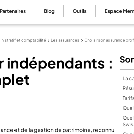
Partenaires
Blog
Outils
Espace Mem
nistratif et comptabilité
Les assurances
Choisir son assurance pro
r indépendants :
So
mplet
La ca
Résum
Tarif
Quel
Quel
Swiss
urance et de la gestion de patrimoine, reconnu