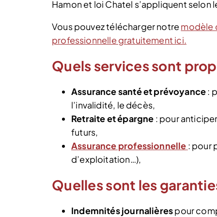
Hamon et loi Chatel s’appliquent selon l
Vous pouvez télécharger notre
modèle d
professionnelle gratuitement ici.
Quels services sont prop
Assurance santé et prévoyance
: 
l’invalidité, le décès,
Retraite et épargne
: pour anticiper
futurs,
Assurance professionnelle
: pour 
d’exploitation…),
Quelles sont les garantie
Indemnités journalières
pour compl