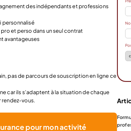
Pr
agnement des indépendants et professions
i personnalisé
N
pro et perso dans un seul contrat
nt avantageuses
Po
, pas de parcours de souscription en ligne ce
gne car ils s’adaptent à la situation de chaque
Artic
er rendez-vous.
Formu
profe
surance pour mon activité