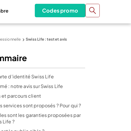
Codes promo
bre
fessionnelle
Swiss Life : test et avis
mmaire
rte d’identité Swiss Life
é : notre avis sur Swiss Life
s et parcours client
s services sont proposés ? Pour qui ?
les sont les garanties proposées par
 Life ?