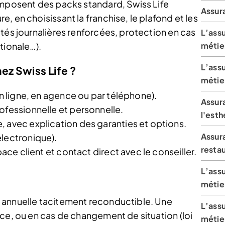
imposent des packs standard, Swiss Life
Assur
, en choisissant la franchise, le plafond et les
tés journalières renforcées, protection en cas
L’assu
métier
tionale…).
L’assu
ez Swiss Life ?
métie
en ligne, en agence ou par téléphone).
Assur
ofessionnelle et personnelle.
l'esth
, avec explication des garanties et options.
Assura
électronique).
restau
pace client et contact direct avec le conseiller.
L’assu
métier
 annuelle tacitement reconductible. Une
L’assu
ce, ou en cas de changement de situation (loi
métier