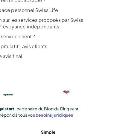
est le public cible ?
pace personnel Swiss Life
 sur les services proposés par Swiss
 Prévoyance indépendants :
service client ?
itulatif : avis clients
 avis final
alstart
, partenaire du Blog du Dirigeant,
répond à tous vos
besoins juridiques
Simple