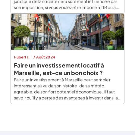
juridique de la société sera sûrement influencée par
son imposition, si vous voulez être imposé à l’IR ou à
l’IS. Il faut également se renseigner sur la TVA
applicable. L’imposition des bénéfices pour une
activité de Food Truck Il […]
Hubert J.
7 Août 2024
Faire un investissement locatif à
Marseille, est-ce un bon choix ?
Faire un investissement à Marseille peut sembler
intéressant au vu de son histoire, de sa météo
agréable, de son fort potentiel économique. Il faut
savoir qu’il y a certes des avantages à investir dans la
citée phocéenne mais certaines erreurs doivent être
évitées pour que l’investissement se passe pour le
mieux. Les avantages de faire […]