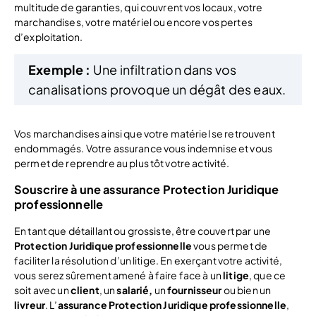
multitude de garanties, qui couvrent vos locaux, votre
marchandises, votre matériel ou encore vos pertes
d’exploitation.
Exemple :
Une infiltration dans vos
canalisations provoque un dégât des eaux.
Vos marchandises ainsi que votre matériel se retrouvent
endommagés. Votre assurance vous indemnise et vous
permet de reprendre au plus tôt votre activité.
Souscrire à une assurance Protection Juridique
professionnelle
En tant que détaillant ou grossiste, être couvert par une
Protection Juridique professionnelle
vous permet de
faciliter la résolution d’un litige. En exerçant votre activité,
vous serez sûrement amené à faire face à un
litige
, que ce
soit avec un
client
, un
salarié,
un
fournisseur
ou bien un
livreur
. L’
assurance Protection Juridique professionnelle
,