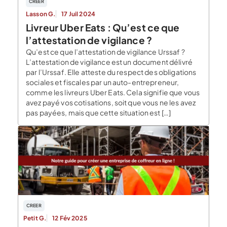
CREER
Lasson G.
17 Juil 2024
Livreur Uber Eats : Qu’est ce que
l’attestation de vigilance ?
Qu’est ce que l’attestation de vigilance Urssaf ?
L’attestation de vigilance est un document délivré
par l’Urssaf. Elle atteste du respect des obligations
sociales et fiscales par un auto-entrepreneur,
comme les livreurs Uber Eats. Cela signifie que vous
avez payé vos cotisations, soit que vous ne les avez
pas payées, mais que cette situation est […]
CREER
Petit G.
12 Fév 2025