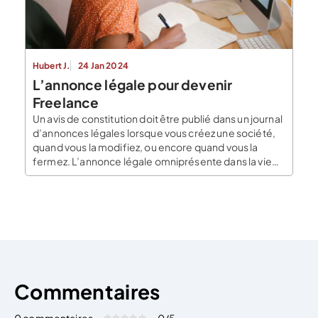
Hubert J.
24 Jan 2024
L’annonce légale pour devenir
Freelance
Un avis de constitution doit être publié dans un journal
d’annonces légales lorsque vous créez une société,
quand vous la modifiez, ou encore quand vous la
fermez. L’annonce légale omniprésente dans la vie
d’une société de freelance Pour une activité de
freelance, vous pouvez choisir de créer une société.
Celle-ci est une personne morale commerciale. […]
Commentaires
0 commentaires
0
/5