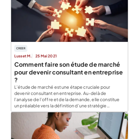
sur les différents types de food truck qui existent.
Nous terminons par un point rapide […]
CREER
Lusset M.
25 Mai 2021
Comment faire son étude de marché
pour devenir consultant en entreprise
?
L’étude de marché est une étape cruciale pour
devenir consultant en entreprise. Au-delà de
l’analyse de l’offre et de la demande, elle constitue
un préalable vers la définition d’une stratégie
commerciale efficace. L’étude de marché pour
devenir consultant en entreprise permet également
de déceler les éventuels freins à la productivité de
l’entreprise de conseil. Le […]