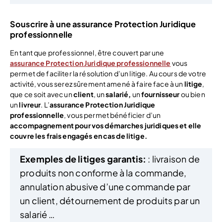
Souscrire à une assurance Protection Juridique
professionnelle
En tant que professionnel, être couvert par une
assurance Protection Juridique professionnelle
vous
permet de faciliter la résolution d’un litige. Au cours de votre
activité, vous serez sûrement amené à faire face à un
litige
,
que ce soit avec un
client
, un
salarié,
un
fournisseur
ou bien
un
livreur
. L’
assurance Protection Juridique
professionnelle
, vous permet bénéficier d’un
accompagnement pour vos démarches juridiques et elle
couvre les frais engagés en cas de litige.
Exemples de litiges garantis:
: livraison de
produits non conforme à la commande,
annulation abusive d’une commande par
un client, détournement de produits par un
salarié …