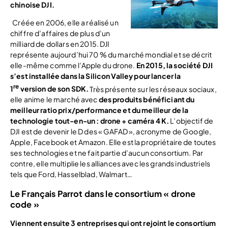
chinoise DJI.
Créée en 2006, elle a réalisé un
chiffre d’affaires de plus d’un
milliard de dollars en 2015. DJI
représente aujourd’hui 70 % du marché mondial et se décrit
elle-même comme l’Apple du drone.
En 2015, la société DJI
s’est installée dans la Silicon Valley pour lancer la
re
1
version de son SDK.
Très présente sur les réseaux sociaux,
elle anime le marché avec
des produits bénéficiant du
meilleur ratio prix/performance et du meilleur de la
technologie tout-en-un : drone + caméra 4 K.
L’objectif de
DJI est de devenir le D des « GAFAD », acronyme de Google,
Apple, Facebook et Amazon. Elle est la propriétaire de toutes
ses technologies et ne fait partie d’aucun consortium. Par
contre, elle multiplie les alliances avec les grands industriels
tels que Ford, Hasselblad, Walmart…
Le Français Parrot dans le consortium « drone
code »
Viennent ensuite 3 entreprises qui ont rejoint le consortium