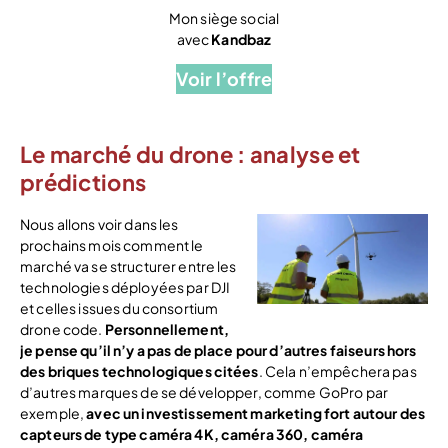
Mon siège social
avec
Kandbaz
Voir l’offre
Le marché du drone : analyse et
prédictions
Nous allons voir dans les
prochains mois comment le
marché va se structurer entre les
technologies déployées par DJI
et celles issues du consortium
drone code.
Personnellement,
je pense qu’il n’y a pas de place pour d’autres faiseurs hors
des briques technologiques citées
. Cela n’empêchera pas
d’autres marques de se développer, comme GoPro par
exemple,
avec un investissement marketing fort autour des
capteurs de type caméra 4K, caméra 360, caméra