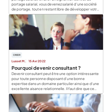
portage salarial, vous devenez salarié d’une société
de portage, tout en restant libre de développer votre
clientèle comme un entrepreneur à part entière. En
résumé, devenir porté consiste à : utiliser la structure
juridique de la […]
CREER
Lusset M.
15 Avr 2022
Pourquoi devenir consultant ?
Devenir consultant peut être une option intéressante
pour toute personne disposant d’une bonne
expertise dans un domaine particulier ainsi que d’une
excellente aisance relationnelle. Il faut dire que ce
professionnel a la capacité de venir à bout des
problèmes que rencontrent les entreprises, en leur
évitant des recrutements qui peuvent s’avérer aussi
bien risqués que […]