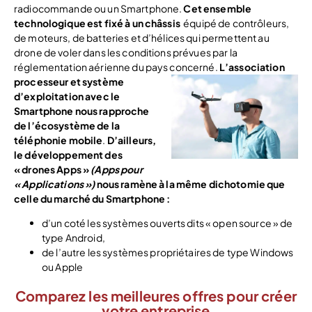
radiocommande ou un Smartphone.
Cet ensemble
technologique est fixé à un châssis
équipé de contrôleurs,
de moteurs, de batteries et d’hélices qui permettent au
drone de voler dans les conditions prévues par la
réglementation aérienne du pays concerné.
L’association
processeur et système
d’exploitation avec le
Smartphone nous rapproche
de l’écosystème de la
téléphonie mobile
.
D’ailleurs,
le développement des
« drones Apps »
(Apps pour
« Applications »)
nous ramène à la même dichotomie que
celle du marché du Smartphone :
d’un coté les systèmes ouverts dits « open source » de
type Android,
de l’autre les systèmes propriétaires de type Windows
ou Apple
Comparez les meilleures offres pour créer
votre entreprise