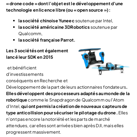
« drone code » dont l’objet est le développement d’une
technologie en licence libre (ou « open source ») :
la société chinoise Yuneec
soutenue par Intel,
la société américaine 3DRobotics
soutenue par
Qualcomm,
la société française Parrot.
Les 3 sociétés ont également
lancé leur SDK en 2015
et bénéficient
d’investissements
conséquents en Recherche et
Développement de la part de leurs actionnaires fondateurs
.
Elles développent des processeurs
adaptés au monde de la
robotique
comme le Snapdragon de Qualcomm ou l’Atom
d’Intel,
qui ont permis la création de nouveaux capteurs de
type anticollision pour sécuriser le pilotage du drone.
Elles
n’ont pas encore la notoriété et les parts de marché
attendues, car elles sont arrivées bien après DJI, mais elles
progressent massivement.