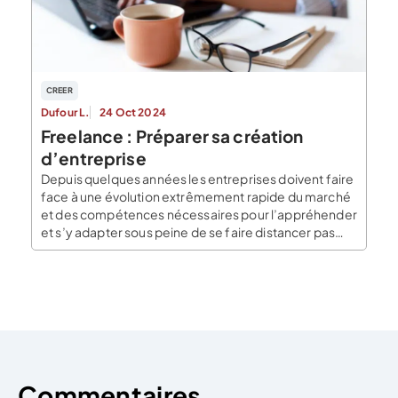
CREER
Dufour L.
24 Oct 2024
Freelance : Préparer sa création
d’entreprise
Depuis quelques années les entreprises doivent faire
face à une évolution extrêmement rapide du marché
et des compétences nécessaires pour l’appréhender
et s’y adapter sous peine de se faire distancer pas
leurs concurrents. Cela offre la possibilité à de
nombreux professionnels qui ont acquis une
compétence et souhaitent vivre de leur propre
activité de créer […]
Commentaires