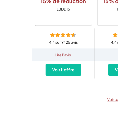
15% de réduction
15% d
LBDD15
4,4 sur 9425 avis
4,4 
Lire l’avis
Voir l’offre
V
Voir t