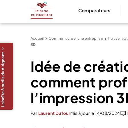
Comparateurs
Accueil
Comment créer une entreprise
Trouver vot
3D
La boîte à outils du dirigeant
Idée de créati
comment profi
l’impression 3
Par
Laurent Dufour
Mis à jour le 14/08/2024