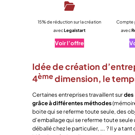
15% de réduction sur la création
Compte p
avec
Legalstart
avec
R
Voir l’offre
Vo
Idée de création d’entrep
ème
4
dimension, le temp
Certaines entreprises travaillent sur
des 
grâce à différentes méthodes
(mémoire
boite qui se referme toute seule, des ob
d’emballage qui se referme toute seule un
déballé chez le particulier, …. ? Il y a ta