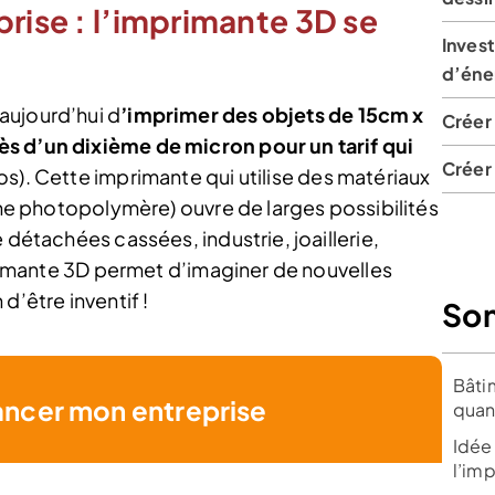
prise : l’imprimante 3D se
Invest
d’éne
aujourd’hui d
’imprimer des objets de 15cm x
Créer 
s d’un dixième de micron pour un tarif qui
Créer 
s). Cette imprimante qui utilise des matériaux
sine photopolymère) ouvre de larges possibilités
 détachées cassées, industrie, joaillerie,
mprimante 3D permet d’imaginer de nouvelles
d’être inventif !
So
Bâti
ancer mon entreprise
quan
Idée 
l’im