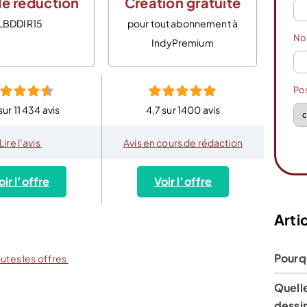
e réduction
Création gratuite
LBDDIR15
pour tout abonnement à
N
IndyPremium
Po
sur 11 434 avis
4,7 sur 1400 avis
Lire l’avis
Avis en cours de rédaction
oir l’offre
Voir l’offre
Artic
Pourq
outes les offres
Quelle
dessi