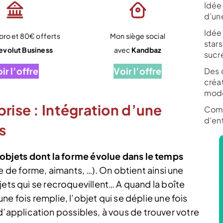
Idée 
d’un
Idée
ro et 80€ offerts
Mon siège social
stars
evolut Business
avec
Kandbaz
sucr
ir l’offre
Voir l’offre
Des 
créa
modè
rise : Intégration d’une
Comm
d’en
s
objets dont la forme évolue dans le temps
 de forme, aimants, …). On obtient ainsi une
jets qui se recroquevillent… A quand la boîte
e fois remplie, l’objet qui se déplie une fois
nt d’application possibles, à vous de trouver votre