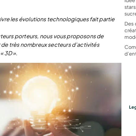
Idée
stars
sucr
ivre les évolutions technologiques fait partie
Des 
créa
secteurs porteurs, nous vous proposons de
modè
 de très nombreux secteurs d’activités
Comm
« 3D ».
d’en
Leg