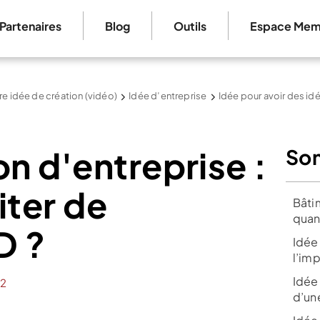
Partenaires
Blog
Outils
Espace Mem
re idée de création (vidéo)
Idée d’entreprise
Idée pour avoir des id
on d'entreprise :
So
ter de
Bâti
quan
D ?
Idée 
l’im
Idée 
12
d’un