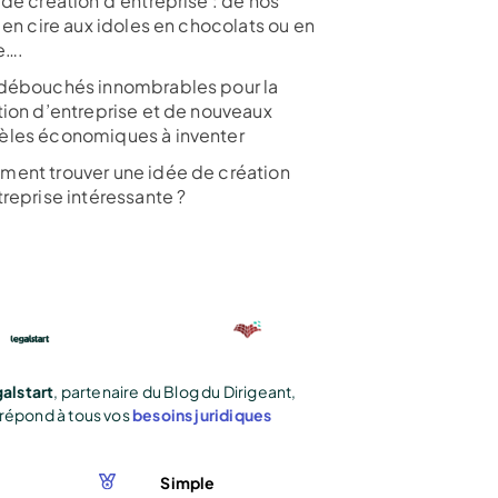
 de création d’entreprise : de nos
 en cire aux idoles en chocolats ou en
e….
débouchés innombrables pour la
tion d’entreprise et de nouveaux
les économiques à inventer
ent trouver une idée de création
treprise intéressante ?
alstart
, partenaire du Blog du Dirigeant,
répond à tous vos
besoins juridiques
Simple