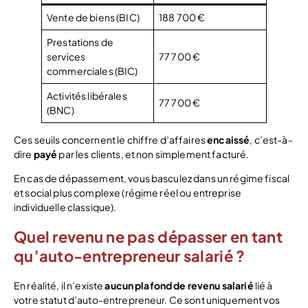
Vente de biens (BIC)
188 700 €
Prestations de
services
77 700 €
commerciales (BIC)
Activités libérales
77 700 €
(BNC)
Ces seuils concernent le chiffre d’affaires
encaissé
, c’est-à-
dire
payé
par les clients, et non simplement facturé.
En cas de dépassement, vous basculez dans un régime fiscal
et social plus complexe (régime réel ou entreprise
individuelle classique).
Quel revenu ne pas dépasser en tant
qu’auto-entrepreneur salarié ?
En réalité, il n’existe
aucun plafond de revenu salarié
lié à
votre statut d’auto-entrepreneur. Ce sont uniquement vos