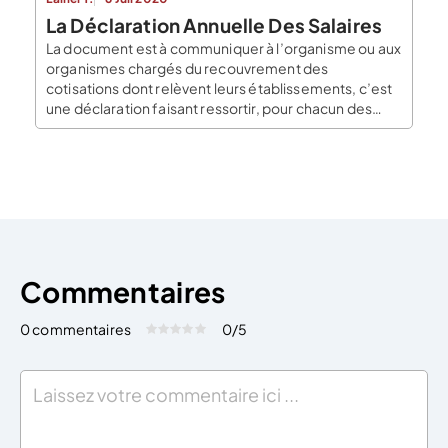
La Déclaration Annuelle Des Salaires
La document est à communiquer à l’organisme ou aux
organismes chargés du recouvrement des
cotisations dont relèvent leurs établissements, c’est
une déclaration faisant ressortir, pour chacun des
salariés ou assimilés occupé dans l’entreprise ou
l’établissement, le montant total des rémunérations
payées au cours de l’année précédente. C’est la
DADS. Comment effectuer la DADS ? Quel […]
Commentaires
0 commentaires
0
/5
Évaluez cet article:
Donner une note