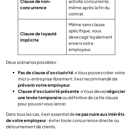
Clause de non-
activité concurrente,
concurrence
même après la fin du
contrat.
Même sans clause
spécifique, vous
Clause de loyauté
devez agir loyalement
implicite
envers votre
employeur.
Deux scénarios possibles :
Pas de clause d’exclusivité
→ Vous pouvez créer votre
micro-entreprise librement. Il est recommandé de
prévenir votre employeur
.
Clause d’exclusivité présente
→ Vous devez
négocier
une levée temporaire
ou définitive de cette clause
pour pouvoir vous lancer.
Dans tous les cas, il est essentiel de
ne pas nuire aux intérêts
de votre employeur
: éviter toute concurrence directe ou
détournement de clients.