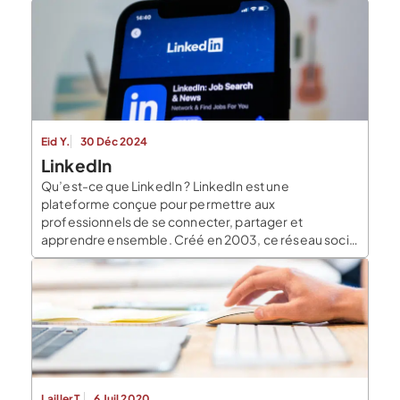
des missions ponctuelles. Les contrats de freelance
sont des contrats commerciaux qui lient un particulier
ou une entreprise et une personne […]
Eid Y.
30 Déc 2024
LinkedIn
Qu’est-ce que LinkedIn ? LinkedIn est une
plateforme conçue pour permettre aux
professionnels de se connecter, partager et
apprendre ensemble. Créé en 2003, ce réseau social
a été racheté par Microsoft en 2016, renforçant ainsi
son rôle dans l’écosystème des outils professionnels.
Quelques chiffres clés : C’est bien plus qu’un simple
CV en ligne. LinkedIn […]
Lailler T.
6 Juil 2020