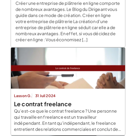
Créer une entreprise de plâtrerie en ligne comporte
de nombreux avantages. Le Blog du Dirigeant vous
guide dans ce mode de création. Créer en ligne
votre entreprise de plâtrerie La création d’une
entreprise de plâtrerie en ligne séduit car elle a de
nombreux avantages. En effet, si vous décidez de
créer en ligne : Vous économisez […]
Lasson G.
31 Juil 2024
Le contrat freelance
Qu’est-ce que le contrat freelance ? Une personne
qui travaille en freelance est un travailleur
indépendant. En tant qu’indépendant, le freelance
entretient des relations commerciales et conclut des
contrats de prestations de services pour exécuter