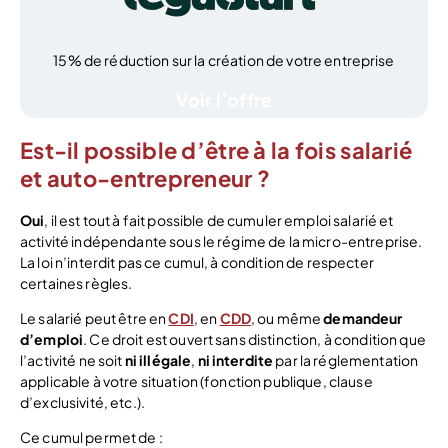
15% de réduction sur la création de votre entreprise
Voir l’offre
Est-il possible d’être à la fois salarié
et auto-entrepreneur ?
Oui
, il est tout à fait possible de cumuler emploi salarié et
activité indépendante sous le régime de la micro-entreprise.
La loi n’interdit pas ce cumul, à condition de respecter
certaines règles.
Le salarié peut être en
CDI
, en
CDD
, ou même
demandeur
d’emploi
. Ce droit est ouvert sans distinction, à condition que
l’activité ne soit
ni illégale
,
ni interdite
par la réglementation
applicable à votre situation (fonction publique, clause
d’exclusivité, etc.).
Ce cumul permet de :