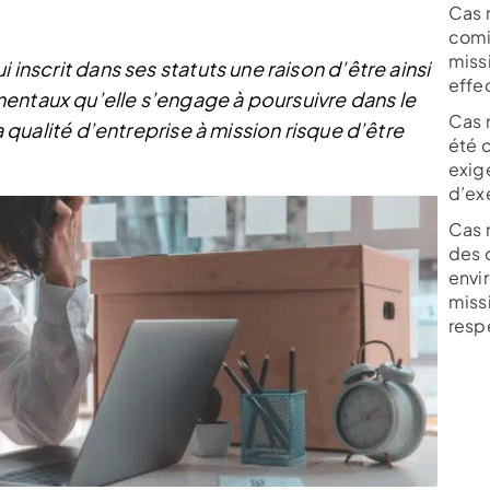
Cas n
comi
miss
 inscrit dans ses statuts une raison d’être ainsi
effe
entaux qu’elle s’engage à poursuivre dans le
Cas n
la qualité d’entreprise à mission risque d’être
été c
exigé
d’ex
Cas n
des 
envi
miss
resp