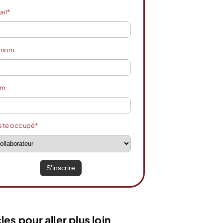
ail*
énom
om
ste occupé*
les pour aller plus loin