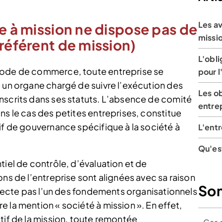
Les av
se à mission ne dispose pas de
missi
 référent de mission)
L'obli
Code de commerce, toute entreprise se
pour l
e un organe chargé de suivre l’exécution des
Les o
nscrits dans ses statuts. L’absence de comité
entrep
ns le cas des petites entreprises, constitue
if de gouvernance spécifique à la société à
L'entr
Qu'est
tiel de contrôle, d’évaluation et de
ons de l’entreprise sont alignées avec sa raison
So
especte pas l’un des fondements organisationnels
 la mention « société à mission ». En effet,
tif de la mission, toute remontée