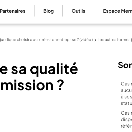
Partenaires
Blog
Outils
Espace Mem
 juridique choisir pour créer son entreprise ? (vidéo)
Les autres formes 
 sa qualité
So
 mission ?
Cas n
aucu
à se
statu
Cas n
disp
réfé