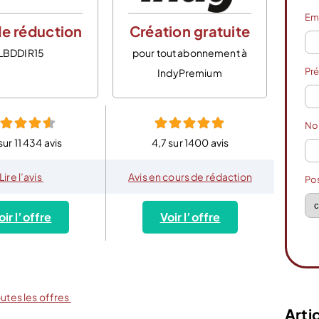
Em
e réduction
Création gratuite
LBDDIR15
pour tout abonnement à
Pr
IndyPremium
N
sur 11 434 avis
4,7 sur 1400 avis
Lire l’avis
Avis en cours de rédaction
Po
oir l’offre
Voir l’offre
outes les offres
Artic