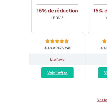
15% de réduction
15% d
LBDD15
4,4 sur 9425 avis
4,4 
Lire l’avis
Voir l’offre
V
Voir t