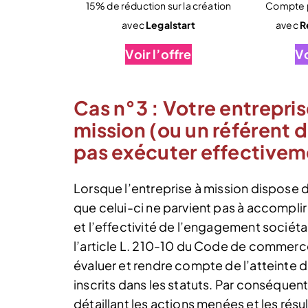
15% de réduction sur la création
Compte p
avec
Legalstart
avec
R
Voir l’offre
Vo
Cas n°3 : Votre entrepris
mission (ou un référent d
pas exécuter effectivem
Lorsque l’entreprise à mission dispose 
que celui-ci ne parvient pas à accomplir
et l’effectivité de l’engagement sociétal
l’article L. 210-10 du Code de commerce
évaluer et rendre compte de l’atteinte 
inscrits dans les statuts. Par conséquent,
détaillant les actions menées et les résu