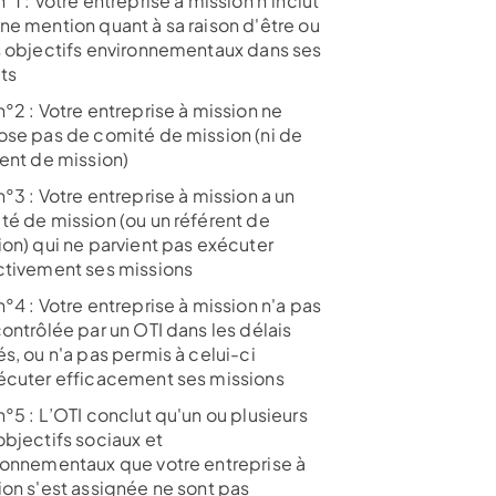
°1 : Votre entreprise à mission n’inclut
ne mention quant à sa raison d'être ou
s objectifs environnementaux dans ses
ts
°2 : Votre entreprise à mission ne
ose pas de comité de mission (ni de
rent de mission)
°3 : Votre entreprise à mission a un
té de mission (ou un référent de
ion) qui ne parvient pas exécuter
ctivement ses missions
°4 : Votre entreprise à mission n'a pas
ontrôlée par un OTI dans les délais
s, ou n'a pas permis à celui-ci
écuter efficacement ses missions
°5 : L’OTI conclut qu'un ou plusieurs
objectifs sociaux et
ronnementaux que votre entreprise à
ion s'est assignée ne sont pas