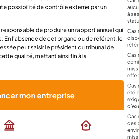
Cas n
ute possibilité de contrôle externe par un
aucu
à se
statu
i responsable de produire un rapport annuel qui
Cas n
disp
. En l’absence de cet organe ou de référent, le
réfé
essée peut saisir le président du tribunal de
Cas n
te qualité, mettant ainsi fin à la
comi
miss
effe
Cas n
été c
ancer mon entreprise
exigé
d’ex
Cas n
des 
envi
miss