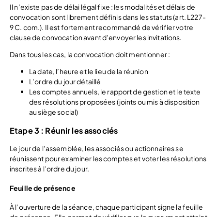
Il n’existe pas de délai légal fixe : les modalités et délais de
convocation sont librement définis dans les statuts (art. L227-
9 C. com.). Il est fortement recommandé de vérifier votre
clause de convocation avant d’envoyer les invitations.
Dans tous les cas, la convocation doit mentionner :
La date, l’heure et le lieu de la réunion
L’ordre du jour détaillé
Les comptes annuels, le rapport de gestion et le texte
des résolutions proposées (joints ou mis à disposition
au siège social)
Etape 3 : Réunir les associés
Le jour de l’assemblée, les associés ou actionnaires se
réunissent pour examiner les comptes et voter les résolutions
inscrites à l’ordre du jour.
Feuille de présence
À l’ouverture de la séance, chaque participant signe la feuille