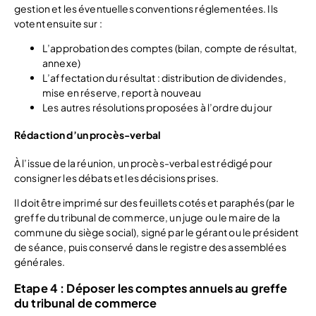
gestion et les éventuelles conventions réglementées. Ils
votent ensuite sur :
L’approbation des comptes (bilan, compte de résultat,
annexe)
L’affectation du résultat : distribution de dividendes,
mise en réserve, report à nouveau
Les autres résolutions proposées à l’ordre du jour
Rédaction d’un procès-verbal
À l’issue de la réunion, un procès-verbal est rédigé pour
consigner les débats et les décisions prises.
Il doit être imprimé sur des feuillets cotés et paraphés (par le
greffe du tribunal de commerce, un juge ou le maire de la
commune du siège social), signé par le gérant ou le président
de séance, puis conservé dans le registre des assemblées
générales.
Etape 4 : Déposer les comptes annuels au greffe
du tribunal de commerce