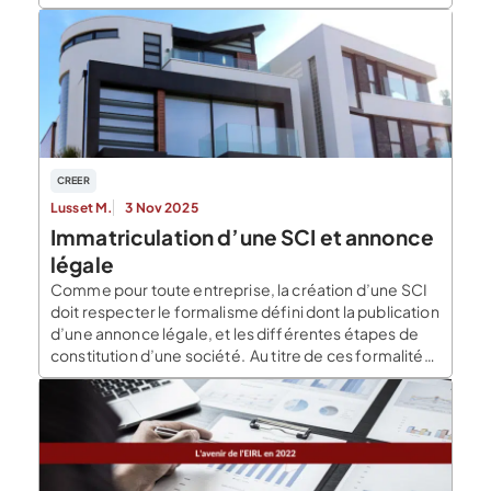
besoin. Hotjar a été créé en 2014 par David Darmanin.
Combinant des outils d’analyse et de commentaire,
et d’interactions avec les […]
CREER
Lusset M.
3 Nov 2025
Immatriculation d’une SCI et annonce
légale
Comme pour toute entreprise, la création d’une SCI
doit respecter le formalisme défini dont la publication
d’une annonce légale, et les différentes étapes de
constitution d’une société. Au titre de ces formalités
de constitution de SCI, il faut avoir effectuer la
rédaction et l’enregaistrement des statuts, la
publication d’une annonce légale annonçant la
constitution de […]