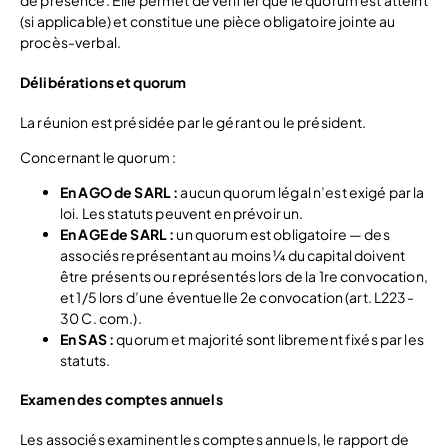
de présence. Elle permet de vérifier que le quorum est atteint
(si applicable) et constitue une pièce obligatoire jointe au
procès-verbal.
Délibérations et quorum
La réunion est présidée par le gérant ou le président.
Concernant le quorum :
En AGO de SARL :
aucun quorum légal n’est exigé par la
loi. Les statuts peuvent en prévoir un.
En AGE de SARL :
un quorum est obligatoire — des
associés représentant au moins ¼ du capital doivent
être présents ou représentés lors de la 1re convocation,
et 1/5 lors d’une éventuelle 2e convocation (art. L223-
30 C. com.).
En SAS :
quorum et majorité sont librement fixés par les
statuts.
Examen des comptes annuels
Les associés examinent les comptes annuels, le rapport de