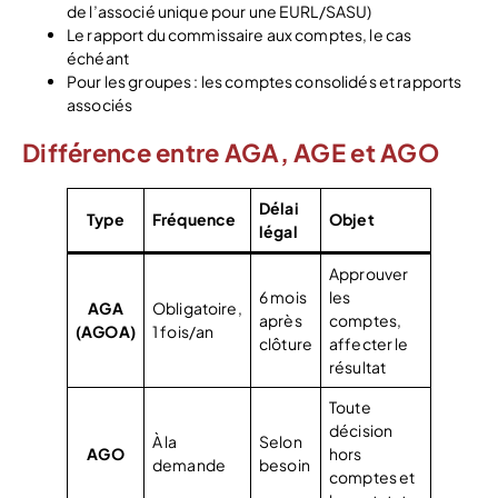
de l’associé unique pour une EURL/SASU)
Le rapport du commissaire aux comptes, le cas
échéant
Pour les groupes : les comptes consolidés et rapports
associés
Différence entre AGA, AGE et AGO
Délai
Type
Fréquence
Objet
légal
Approuver
6 mois
les
AGA
Obligatoire,
après
comptes,
(AGOA)
1 fois/an
clôture
affecter le
résultat
Toute
décision
À la
Selon
AGO
hors
demande
besoin
comptes et