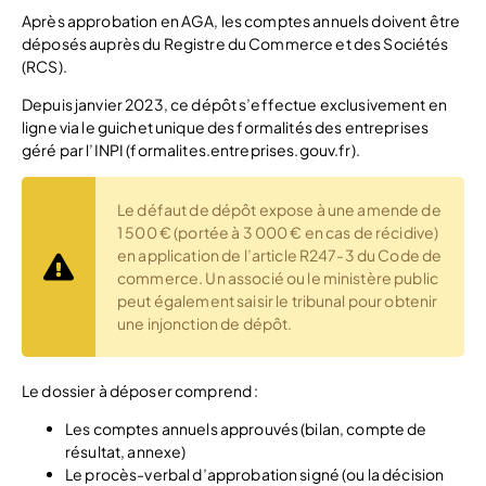
Après approbation en AGA, les comptes annuels doivent être
déposés auprès du Registre du Commerce et des Sociétés
(RCS).
Depuis janvier 2023, ce dépôt s’effectue exclusivement en
ligne via le guichet unique des formalités des entreprises
géré par l’INPI (formalites.entreprises.gouv.fr).
Le défaut de dépôt expose à une amende de
1 500 € (portée à 3 000 € en cas de récidive)
en application de l’article R247-3 du Code de
commerce. Un associé ou le ministère public
peut également saisir le tribunal pour obtenir
une injonction de dépôt.
Le dossier à déposer comprend :
Les comptes annuels approuvés (bilan, compte de
résultat, annexe)
Le procès-verbal d’approbation signé (ou la décision