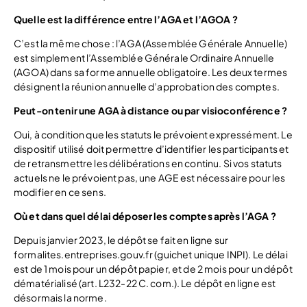
Quelle est la différence entre l’AGA et l’AGOA ?
C’est la même chose : l’AGA (Assemblée Générale Annuelle)
est simplement l’Assemblée Générale Ordinaire Annuelle
(AGOA) dans sa forme annuelle obligatoire. Les deux termes
désignent la réunion annuelle d’approbation des comptes.
Peut-on tenir une AGA à distance ou par visioconférence ?
Oui, à condition que les statuts le prévoient expressément. Le
dispositif utilisé doit permettre d’identifier les participants et
de retransmettre les délibérations en continu. Si vos statuts
actuels ne le prévoient pas, une AGE est nécessaire pour les
modifier en ce sens.
Où et dans quel délai déposer les comptes après l’AGA ?
Depuis janvier 2023, le dépôt se fait en ligne sur
formalites.entreprises.gouv.fr (guichet unique INPI). Le délai
est de 1 mois pour un dépôt papier, et de 2 mois pour un dépôt
dématérialisé (art. L232-22 C. com.). Le dépôt en ligne est
désormais la norme.