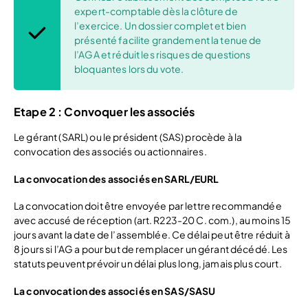
expert-comptable dès la clôture de
l’exercice. Un dossier complet et bien
présenté facilite grandement la tenue de
l’AGA et réduit les risques de questions
bloquantes lors du vote.
Etape 2 : Convoquer les associés
Le gérant (SARL) ou le président (SAS) procède à la
convocation des associés ou actionnaires.
La convocation des associés en SARL/EURL
La convocation doit être envoyée par lettre recommandée
avec accusé de réception (art. R223-20 C. com.), au moins 15
jours avant la date de l’assemblée. Ce délai peut être réduit à
8 jours si l’AG a pour but de remplacer un gérant décédé. Les
statuts peuvent prévoir un délai plus long, jamais plus court.
La convocation des associés en SAS/SASU