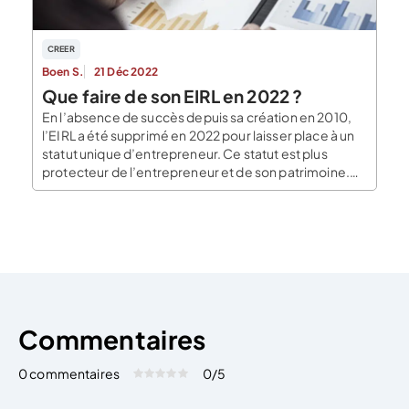
CREER
Boen S.
21 Déc 2022
Que faire de son EIRL en 2022 ?
En l’absence de succès depuis sa création en 2010,
l’EIRL a été supprimé en 2022 pour laisser place à un
statut unique d’entrepreneur. Ce statut est plus
protecteur de l’entrepreneur et de son patrimoine.
Mais alors que faire de son EIRL ? Retrouvez ci-
dessous une explication sur l’avenir de l’EIRL depuis
sa suppression. L’avenir de l’EIRL […]
Commentaires
0 commentaires
0
/5
Évaluez cet article:
Donner une note