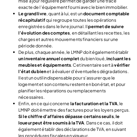
mise à jour régulière permet de garder une trace
exacte de l’équipement fourni avec le bien immobilier.
Le grand livre
, quant à lui, est un
document comptable
récapitulatif
qui regroupe toutes les opérations
enregistrées dans le livre journal. Il
permet de suivre
l’évolution des comptes
, en détaillant les recettes, les
charges et autres mouvements financiers sur une
période donnée.
De plus, chaque année, le LMNP doit également établir
un inventaire annuel complet
du bien loué,
incluant les
meubles et équipements
. Cet inventaire sert à
vérifier
l’état du bien
et à évaluer d’éventuelles dégradations.
Il est un outil indispensable pour s’assurer que le
logement et son contenu restent en bon état, et pour
planifier les réparations ou remplacements
nécessaires.
Enfin, en ce qui concerne
la facturation et la TVA
, le
LMNP doit émettre des factures pour les loyers perçus.
Si le chiffre d’affaires dépasse certains seuils
,
le
loueur peut être soumis à la TVA
. Dans ce cas, il doit
également établir des déclarations de TVA, en suivant
les procédures fiscales en vigueur.