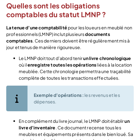
Quelles sont les obligations
comptables du statut LMNP ?
La tenue d’une comptabilité
pour les loueurs en meublé non
professionnels (LMNP) inclut plusieurs
documents
comptables
. Ces derniers doivent être régulièrement mis à
jour et tenus de manière rigoureuse.
Le LMNP doit tout d’abord tenir
un livre chronologique
où il
enregistre
toutes les
opérations
liées à la location
meublée. Cette chronologie permettra une traçabilité
complète de toutes les transactions effectuées.
Exemple d’opérations :
les revenus et les
dépenses.
En complément du livre journal, le LMNP doit établir
un
livre d’inventaire
. Ce document recense tous les
meubles et équipements présents dans le bien loué. Sa