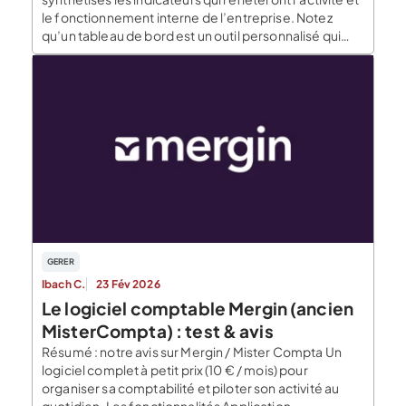
le fonctionnement interne de l’entreprise. Notez
qu’un tableau de bord est un outil personnalisé qui
doit être adapté aux attentes et au mode de
fonctionnement de son destinataire principal. Le blog
du dirigeant vous partage son expérience ainsi […]
GERER
Ibach C.
23 Fév 2026
Le logiciel comptable Mergin (ancien
MisterCompta) : test & avis
Résumé : notre avis sur Mergin / Mister Compta Un
logiciel complet à petit prix (10 € / mois) pour
organiser sa comptabilité et piloter son activité au
quotidien. Les fonctionnalités Application