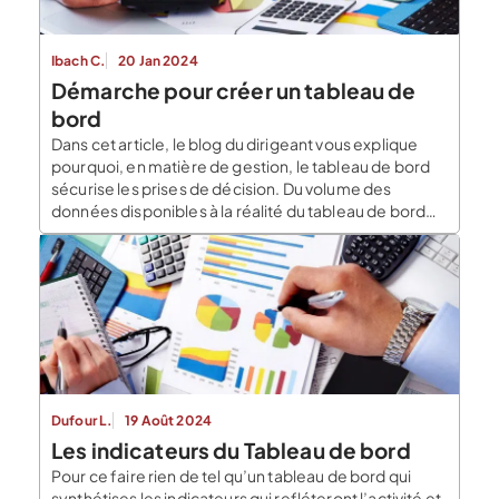
Ibach C.
20 Jan 2024
Démarche pour créer un tableau de
bord
Dans cet article, le blog du dirigeant vous explique
pourquoi, en matière de gestion, le tableau de bord
sécurise les prises de décision. Du volume des
données disponibles à la réalité du tableau de bord
Les informations disponibles dans les différents outils
de pilotage sont utiles à plusieurs niveaux : décider au
bon moment, orienter […]
Dufour L.
19 Août 2024
Les indicateurs du Tableau de bord
Pour ce faire rien de tel qu’un tableau de bord qui
synthétises les indicateurs qui refléteront l’activité et