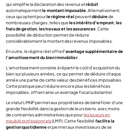
qui simplifie la déclaration des revenus et
réduit
automatiquement
le montant imposable
. Alternativement,
ceux qui optent pour
le régime réel
peuvent
déduire
de
nombreuses charges, telles que
les intérêts d’emprunt
,
les
frais de gestion
,
les travaux et les assurances
. Cette
possibilité de déduction permet de réduire
considérablement le montant des revenus imposables.
En outre, le régime réel offre
l’avantage supplémentaire de
l’amortissement du bien immobilier
.
L’amortissement consiste à répartir le coût d’acquisition du
bien sur plusieurs années, ce qui permet de déduire chaque
année une partie de cette valeur des bénéfices imposables.
Cette pratique peut réduire encore plus les bénéfices
imposables, offrant ainsi un avantage fiscal substantiel.
Le statut LMNP permet aux propriétaires de bénéficier d’une
grande flexibilité dans la gestion de leurs biens, avec moins
de contraintes administratives que pour
les loueurs en
meublé professionnels
(LMP). Cette flexibilité
facilite la
gestion quotidienne
et permet aux investisseurs de se