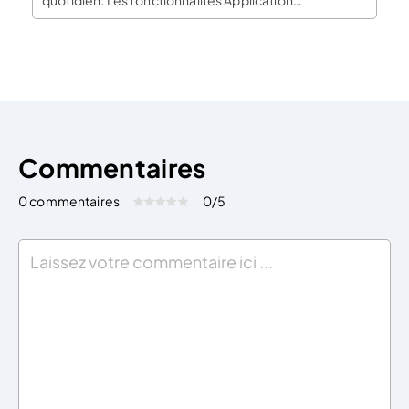
Smartphone incluse Connexion au compte bancaire
et catégorisation automatique des flux Module de
facturation intégré Envoi des justificatifs, factures
d’achat et notes de frais dans […]
Commentaires
0 commentaires
0
/5
Évaluez cet article:
Donner une note