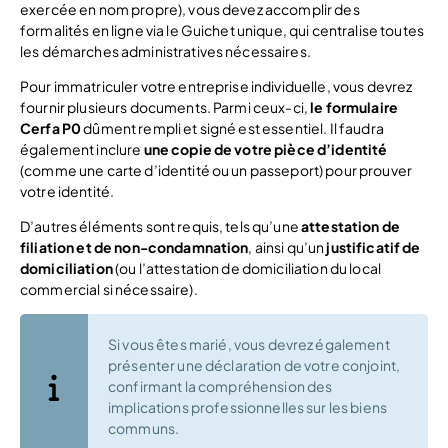
exercée en nom propre), vous devez accomplir des
formalités en ligne via le Guichet unique, qui centralise toutes
les démarches administratives nécessaires.
Pour immatriculer votre entreprise individuelle, vous devrez
fournir plusieurs documents. Parmi ceux-ci,
le formulaire
Cerfa P0
dûment rempli et signé est essentiel. Il faudra
également inclure
une copie de votre pièce d’identité
(comme une carte d’identité ou un passeport) pour prouver
votre identité.
D’autres éléments sont requis, tels qu’une
attestation de
filiation et de non-condamnation
, ainsi qu’un
justificatif de
domiciliation
(ou l’attestation de domiciliation du local
commercial si nécessaire).
Si vous êtes marié, vous devrez également
présenter une déclaration de votre conjoint,
confirmant la compréhension des
implications professionnelles sur les biens
communs.