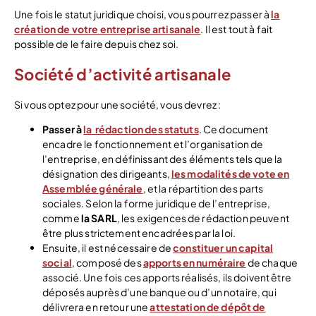
Une fois le statut juridique choisi, vous pourrez passer à
la
création de votre entreprise artisanale
. Il est tout à fait
possible de le faire depuis chez soi.
Société d’activité artisanale
Si vous optez pour une société, vous devrez :
Passer à
la rédaction des statuts
. Ce document
encadre le fonctionnement et l’organisation de
l’entreprise, en définissant des éléments tels que la
désignation des dirigeants,
les modalités de vote en
Assemblée générale
, et la répartition des parts
sociales. Selon la forme juridique de l’entreprise,
comme
la SARL
, les exigences de rédaction peuvent
être plus strictement encadrées par la loi.
Ensuite, il est nécessaire de
constituer un capital
social
, composé des
apports en numéraire
de chaque
associé. Une fois ces apports réalisés, ils doivent être
déposés auprès d’une banque ou d’un notaire, qui
délivrera en retour une
attestation de dépôt de