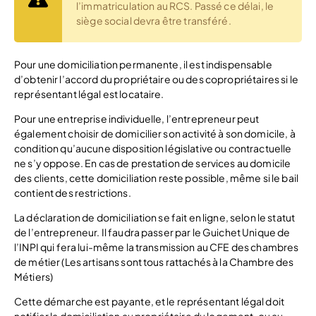
l’immatriculation au RCS. Passé ce délai, le
siège social devra être transféré.
Pour une domiciliation permanente, il est indispensable
d’obtenir l’accord du propriétaire ou des copropriétaires si le
représentant légal est locataire.
Pour une entreprise individuelle, l’entrepreneur peut
également choisir de domicilier son activité à son domicile, à
condition qu’aucune disposition législative ou contractuelle
ne s’y oppose. En cas de prestation de services au domicile
des clients, cette domiciliation reste possible, même si le bail
contient des restrictions.
La déclaration de domiciliation se fait en ligne, selon le statut
de l’entrepreneur. Il faudra passer par le Guichet Unique de
l’INPI qui fera lui-même la transmission au CFE des chambres
de métier (Les artisans sont tous rattachés à la Chambre des
Métiers)
Cette démarche est payante, et le représentant légal doit
notifier la domiciliation au propriétaire du logement, ou au