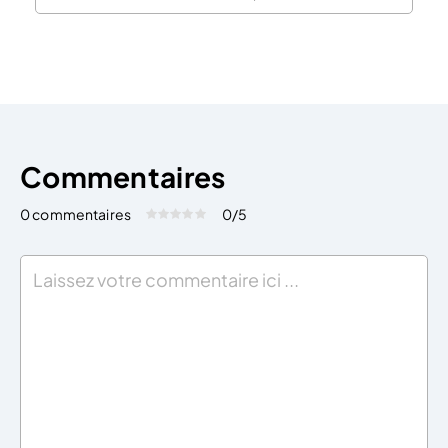
marché ne se ressemblent pas. Chaque étude doit
être adaptée au projet. Pour répondre aux enjeux il
est essentiel de comprendre les attentes, […]
Commentaires
0 commentaires
0
/5
Évaluez cet article:
Donner une note