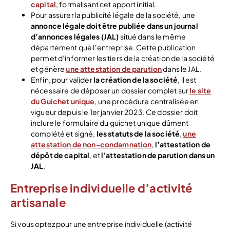
capital
, formalisant cet apport initial.
Pour assurer la publicité légale de la société, une
annonce légale doit être publiée dans un journal
d’annonces légales (JAL)
situé dans le même
département que l’entreprise. Cette publication
permet d’informer les tiers de la création de la société
et génère
une attestation de parution
dans le JAL.
Enfin, pour valider
la création de la société
, il est
nécessaire de déposer un dossier complet sur
le site
du Guichet unique
, une procédure centralisée en
vigueur depuis le 1er janvier 2023. Ce dossier doit
inclure le formulaire du guichet unique dûment
complété et signé,
les statuts de la société
,
une
attestation de non-condamnation
,
l’attestation de
dépôt de capital
, et
l’attestation de parution dans un
JAL
.
Entreprise individuelle d’activité
artisanale
Si vous optez pour une entreprise individuelle (activité