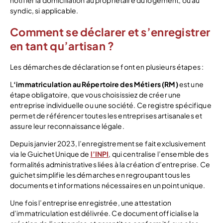
syndic, si applicable.
Comment se déclarer et s’enregistrer
en tant qu’artisan ?
Les démarches de déclaration se font en plusieurs étapes :
L
‘immatriculation au Répertoire des Métiers (RM)
est une
étape obligatoire, que vous choisissiez de créer une
entreprise individuelle ou une société. Ce registre spécifique
permet de référencer toutes les entreprises artisanales et
assure leur reconnaissance légale.
Depuis janvier 2023, l’enregistrement se fait exclusivement
via le Guichet Unique de
l’INPI
, qui centralise l’ensemble des
formalités administratives liées à la création d’entreprise. Ce
guichet simplifie les démarches en regroupant tous les
documents et informations nécessaires en un point unique.
Une fois l’entreprise enregistrée, une attestation
d’immatriculation est délivrée. Ce document officialise la