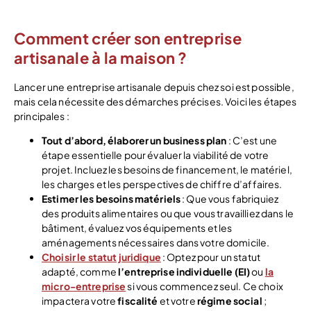
Comment créer son entreprise
artisanale à la maison ?
Lancer une entreprise artisanale depuis chez soi est possible,
mais cela nécessite des démarches précises. Voici les étapes
principales :
Tout d’abord, élaborer un business plan
: C’est une
étape essentielle pour évaluer la viabilité de votre
projet. Incluez les besoins de financement, le matériel,
les charges et les perspectives de chiffre d’affaires.
Estimer les besoins matériels
: Que vous fabriquiez
des produits alimentaires ou que vous travailliez dans le
bâtiment, évaluez vos équipements et les
aménagements nécessaires dans votre domicile.
Choisir le statut juridique
: Optez pour un statut
adapté, comme
l’entreprise individuelle (EI)
ou
la
micro-entreprise
si vous commencez seul. Ce choix
impactera votre
fiscalité
et votre
régime social
;