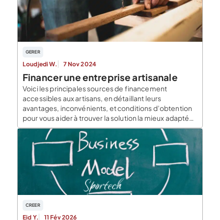
GERER
Loudjedi W.
7 Nov 2024
Financer une entreprise artisanale
Voici les principales sources de financement
accessibles aux artisans, en détaillant leurs
avantages, inconvénients, et conditions d’obtention
pour vous aider à trouver la solution la mieux adaptée
à votre projet. Quelles sont les sources de
financement pour les entreprises artisanales ? Une
entreprise artisanale peut combiner plusieurs
sources de financement pour divers besoins. Voici les
[…]
CREER
Eid Y.
11 Fév 2026