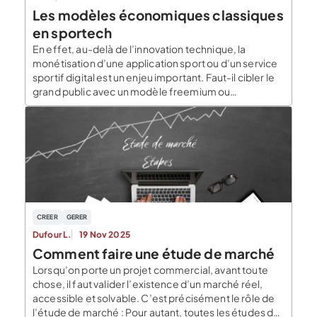
Les modèles économiques classiques
en sportech
En effet, au-delà de l’innovation technique, la
monétisation d’une application sport ou d’un service
sportif digital est un enjeu important. Faut-il cibler le
grand public avec un modèle freemium ou
abonnement (B2C) ? Vendre un logiciel en mode SaaS
aux professionnels du secteur (B2B) ? Combiner les
approches B2B2C via des plateformes ? Ou encore
[…]
CREER
GERER
Dufour L.
19 Nov 2025
Comment faire une étude de marché
Lorsqu’on porte un projet commercial, avant toute
chose, il faut valider l’existence d’un marché réel,
accessible et solvable. C’est précisément le rôle de
l’étude de marché : Pour autant, toutes les études de