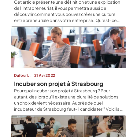
Cet article présente une définition et une explication
de l’intrapreneuriat, il vous permettra aussi de
découvrir comment vous pouvez créer une culture
entrepreneuriale dans votre entreprise. Qu’est-ce
que l’aventure entrepreneurial ? Les entrepreneurs
ont tendance à lancer leur projet comme des loups
solitaires. Ils trouvent une idée innovante dans le
cadre de leur vie de […]
Dufour L.
21 Avr 2022
Incuber son projet à Strasbourg
Pourquoi incuber son projet à Strasbourg ? Pour
autant, dès lors qu’il existe une pluralité de solutions,
un choix devient nécessaire. Auprès de quel
incubateur de Strasbourg faut-il candidater ? Voici la
liste des principales structures dédiées à l’amorçage
de projets entrepreneuriaux dans la capitale
européenne. Qu’est-ce qu’un incubateur
L’incubateur est un concept en fort développement