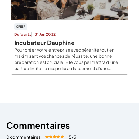
[…]
CREER
Dufour L.
31 Jan 2022
Incubateur Dauphine
Pour créer votre entreprise avec sérénité tout en
maximisant vos chances de réussite, une bonne
préparation est cruciale. Elle vous permettra d’une
part de limiter le risque lié au lancement d’une
nouvelle activité, mais aussi de vous appuyer sur un
projet solide, cohérant et pertinent. Un projet clair et
bien préparé permet d’identifier une clientèle […]
Commentaires
0 commentaires
5
/5
Évaluez cet article:
Donner une note