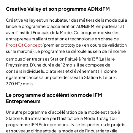
Creative Valley et son programme ADNxIFM
Créative Valley est un incubateur des métiers de la mode qui a
lancé le programme d’accélération ADNxIFM, en partenariat
avec l’Institut Français de la Mode. Ce programme vise les
entrepreneurs alliant création et technologie en phase de
Proof Of Concept
(premier prototype / en cours de validation
sur le marché). Le programme se déroule au sein de l’énorme
e
campus d’entreprises Station F situé à Paris 13
(La Halle
Freyssinet). D’une durée de 12 mois, il se compose de
conseils individuels, d’ateliers et d’événements. Il donne
également accès à un poste de travail à Station F. Le prix :
370 HT / mois
Le programme d’accélération mode IFM
Entrepreneurs
Un autre programme d’accélération de la mode est situé à
Station F. Il a été lancé par l’Institut de la Mode. Il s’agit du
programme IFM Entrepreneurs. Il vise les porteurs de projets
et nouveaux dirigeants de la mode et de l’industrie textile