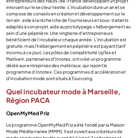
entrepreneurs des Hauts-de-France développant un projet
innovant sur le secteur textile. L’incubation dure un an et se
compose de conseils en création et développement sur le
terrain : aide à la recherche de fournisseurs et sous-traitants
adaptés à son projet, aide au prototypage + hébergement au
sein d’une pépinière. Une vingtaine d’entrepreneurs
bénéficient de l’incubateur chaque année. L’incubation est
gratuite, mais l’hébergement en pépinière est payant (tarif
inconnu à ce jour). Les pôles de compétitivité UpTex et
Matikem, partenaires d’Innotex, ont créé un programme
dédié aux entreprises des matériaux, qui rejoint le
programme d’Innotex. Ces programmes d’accélération et
d’incubation mode sont situés à Tourcoing.
Quel incubateur mode à Marseille,
Région PACA
OpenMyMed Priz
Le programme OpenMyMed Priz a été fondé par la Maison
Mode Méditerranée (MMM). Il est ouvert aux créateurs de
mode et industrie textile ayant déjà lancé 2 collections et