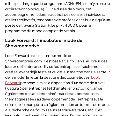
(cible plus large que le programme ADNxIFM car il n’y a pas de
critère technologique). D’une durée de 6 mois, cet
accompagnement donne accès à des conseils individuels,
ateliers collectifs, rencontres de professionnels, ainsi qu’à un
poste de travail à Station F. Le prix : 4 800 € pour le
programme de mode complet de 6 mois.
Look Forward : l’incubateur mode de
Showroomprivé
Look Forward est l’incubateur mode de
Showroomprivé.com. Il est basé à Saint-Denis, au cœur des
locaux de l’entreprise. Il vise les entreprises fraîchement
créées, ayant déjà testé et validé leur marché dans le secteur
de la mode, le retail, la beauté et les cosmétiques.
Look
Forward
propose la mise à disposition d’un poste de travail
(jusqu’à 6 par entreprise) et d’un atelier photo. Il organise
également des ateliers animés par des experts sur des
thématiques liées au développement de l’entreprise, à la
création de marque, à la réglementation en termes de mode,
à la recherche de fournisseurs et sous-traitants, etc. Cet
incubateur est ouvert à une vingtaine d’entreprises par an,