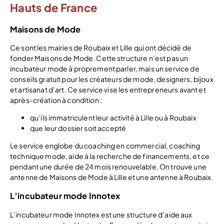
Hauts de France
Maisons de Mode
Ce sont les mairies de Roubaix et Lille qui ont décidé de
fonder Maisons de Mode. Cette structure n’est pas un
incubateur mode à proprement parler, mais un service de
conseils gratuit pour les créateurs de mode, designers, bijoux
et artisanat d’art. Ce service vise les entrepreneurs avant et
après-création à condition :
qu’ils immatriculent leur activité à Lille ou à Roubaix
que leur dossier soit accepté
Le service englobe du coaching en commercial, coaching
technique mode, aide à la recherche de financements, et ce
pendant une durée de 24 mois renouvelable. On trouve une
antenne de Maisons de Mode à Lille et une antenne à Roubaix.
L’incubateur mode Innotex
L’incubateur mode Innotex est une structure d’aide aux