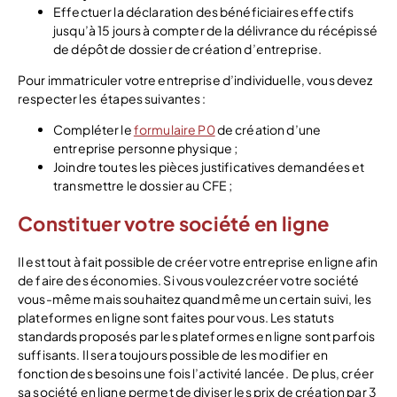
Effectuer la déclaration des bénéficiaires effectifs
jusqu’à 15 jours à compter de la délivrance du récépissé
de dépôt de dossier de création d’entreprise.
Pour immatriculer votre entreprise d’individuelle, vous devez
respecter les
étapes suivantes :
Compléter le
formulaire P0
de création d’une
entreprise personne physique ;
Joindre toutes les pièces justificatives demandées et
transmettre le dossier au CFE ;
Constituer votre société en ligne
Il est tout à fait possible de créer votre entreprise en ligne afin
de faire des économies. Si vous voulez créer votre société
vous-même mais souhaitez quand même un certain suivi, les
plateformes en ligne sont faites pour vous. Les statuts
standards proposés par les plateformes en ligne sont parfois
suffisants. Il sera toujours possible de les modifier en
fonction des besoins une fois l’activité lancée.
De plus, créer
sa société en ligne permet de diviser les prix de création par 3