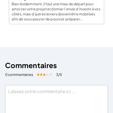
Bien évidemment, il faut une mise de départ pour
amorcer votre projet et donner l’envie d’investir à vos
côtés, mais d’autres leviers doivent être mobilisés
afin de vous assurer de pourvoir préparer
correctement son projet de création. Voici toutes les
ressources dont vous aurez besoin pour mener à bien
votre projet de création d’entreprise. Des […]
Commentaires
0 commentaires
3
/5
Évaluez cet article:
Donner une note