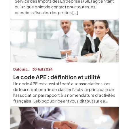
Service des Impôts des Entreprises (SIE) agit en tant
qu’unique point de contact pour toutes les
questions fiscales des petites […]
Dufour L.
30 Juil 2024
Le code APE : définition et utilité
Un code APE est aussi affecté aux associations lors
de leur création afin de classer l’activité principale de
l’association par rapport à la nomenclature d’activités
française. Leblogdudirigeant vous dit tout sur ce
fameux code ! L’affectation du code APE Le
code APE est attribué par l’INSEE à partir de la
nomenclature d’activités française (NAF) dans le
cadre de […]