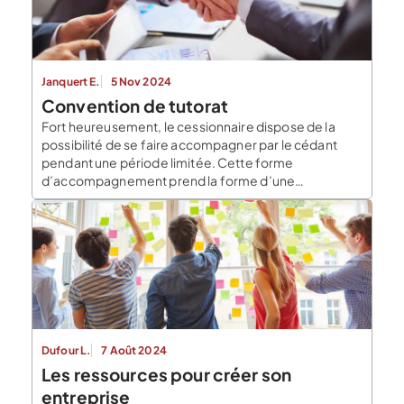
Janquert E.
5 Nov 2024
Convention de tutorat
Fort heureusement, le cessionnaire dispose de la
possibilité de se faire accompagner par le cédant
pendant une période limitée. Cette forme
d’accompagnement prend la forme d’une
convention de tutorat. Ce contrat répond à des
règles spécifiques qu’il convient de préciser dans cet
article. Présentation de la convention du tutorat Le
contrat d’accompagnement est un contrat favorable
au repreneur. Ce […]
Dufour L.
7 Août 2024
Les ressources pour créer son
entreprise