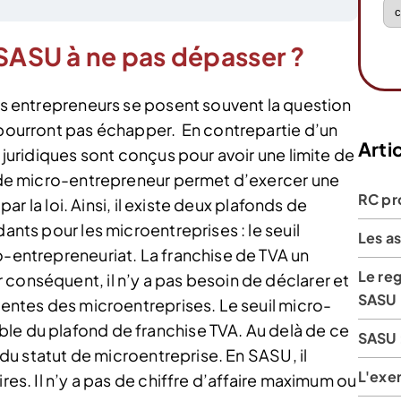
 SASU à ne pas dépasser ?
les entrepreneurs se posent souvent la question
e pourront pas échapper. En contrepartie d’un
Artic
s juridiques sont conçus pour avoir une limite de
ut de micro-entrepreneur permet d’exercer une
RC pr
 par la loi. Ainsi, il existe deux plafonds de
dants pour les microentreprises : le seuil
Les a
o-entrepreneuriat. La franchise de TVA un
Le reg
conséquent, il n’y a pas besoin de déclarer et
SASU
 ventes des microentreprises. Le seuil micro-
le du plafond de franchise TVA. Au delà de ce
SASU :
r du statut de microentreprise. En SASU, il
L'exer
ires. Il n’y a pas de chiffre d’affaire maximum ou