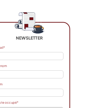
NEWSLETTER
ail*
énom
om
ste occupé*