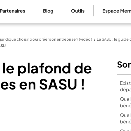
Partenaires
Blog
Outils
Espace Mem
 juridique choisir pour créer son entreprise ? (vidéo)
La SASU : le guide
ASU
 le plafond de
So
res en SASU !
Exis
dépa
Quel
béné
Quel
bénéf