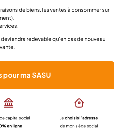
raisons de biens, les ventes à consommer sur
ment),
ervices.
 deviendra redevable qu’en cas de nouveau
ivante.
s pour ma SASU
e capital social
Je
choisis l’adresse
0% en ligne
de mon siège social