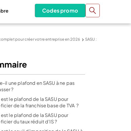
Codes promo
bre
 complet pour créer votre entreprise en 2026
SASU :
mmaire
te-il une plafond en SASU à ne pas
sser ?
 est le plafond de la SASU pour
ficier de la franchise base de TVA ?
 est le plafond de la SASU pour
icier du taux réduit d’IS ?