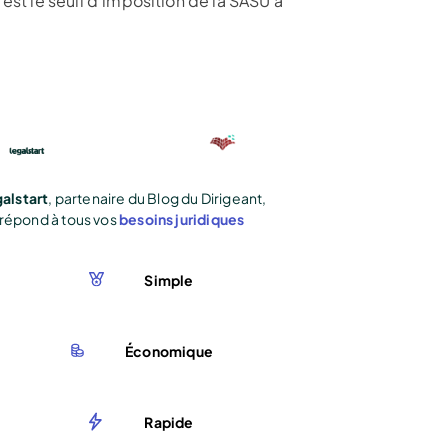
est le seuil d’imposition de la SASU à
alstart
, partenaire du Blog du Dirigeant,
répond à tous vos
besoins juridiques
Simple
Économique
Rapide