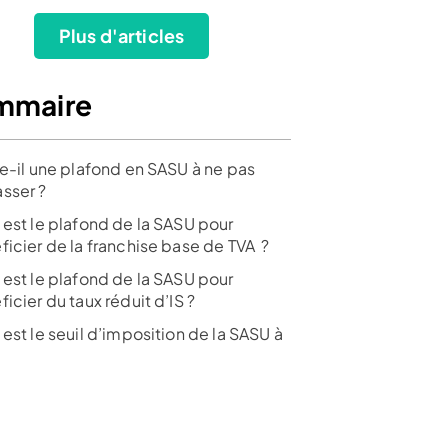
Plus d'articles
mmaire
te-il une plafond en SASU à ne pas
sser ?
 + frais
 est le plafond de la SASU pour
ficier de la franchise base de TVA ?
e tiers
 est le plafond de la SASU pour
icier du taux réduit d’IS ?
est le seuil d’imposition de la SASU à
sur 1267 avis