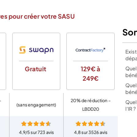
es pour créer votre SASU
So
Exis
dépa
Gratuit
129€ à
0€
Quel
béné
249€
d
Quel
bénéf
–
20% de réduction –
Quel 
(sans engagement)
l’IR ?
LBDD20
4,9/5 sur 723 avis
4,8 sur 3526 avis
4,8 