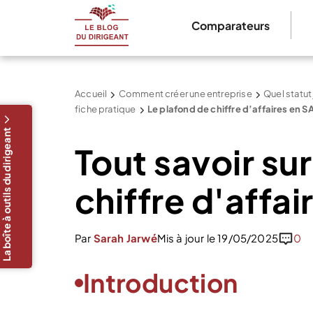
Comparateurs
Accueil
Comment créer une entreprise
Quel statut
fiche pratique
Le plafond de chiffre d’affaires en S
La boîte à outils du dirigeant
Tout savoir sur
chiffre d'affai
Par
Sarah Jarwé
Mis à jour le 19/05/2025
0
Introduction