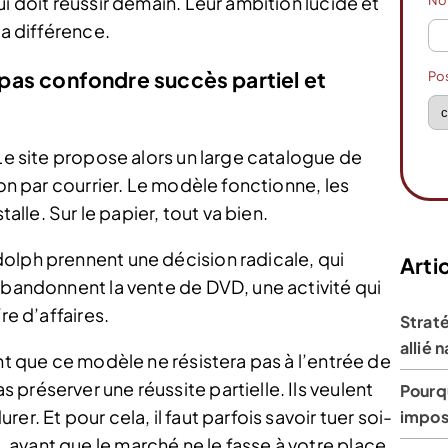
i doit réussir demain. Leur ambition lucide et
N
la différence.
e pas confondre succès partiel et
Po
 Le site propose alors un large catalogue de
ion par courrier. Le modèle fonctionne, les
talle. Sur le papier, tout va bien.
olph prennent une décision radicale, qui
Artic
abandonnent la vente de DVD, une activité qui
re d’affaires.
Straté
allié 
nt que ce modèle ne résistera pas à l’entrée de
préserver une réussite partielle. Ils veulent
Pourqu
r. Et pour cela, il faut parfois savoir tuer soi-
impose
avant que le marché ne le fasse à votre place.