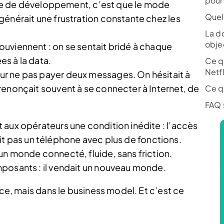
pour
égie de développement, c’est que le mode
Quel
générait une frustration constante chez les
La d
obje
uviennent : on se sentait bridé à chaque
es à la data.
Ce q
Netfl
r ne pas payer deux messages. On hésitait à
renonçait souvent à se connecter à Internet, de
Ce qu
FAQ s
 aux opérateurs une condition inédite : l’accès
était pas un téléphone avec plus de fonctions.
un monde connecté, fluide, sans friction.
posants : il vendait un nouveau monde.
uce, mais dans le business model. Et c’est ce