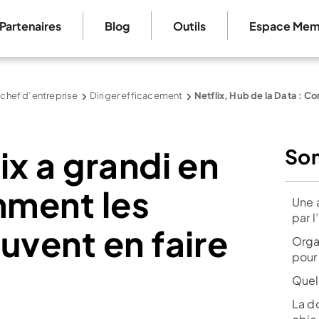
Partenaires
Blog
Outils
Espace Mem
 chef d’entreprise
Diriger efficacement
Netflix, Hub de la Data : C
ix a grandi en
So
mment les
Une 
par l
uvent en faire
Organ
pour
Quel
La d