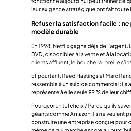
fonctionne aujourd’hui peut freiner ce qu
leur exigence stratégique ont fait toute 
Refuser la satisfaction facile : n
modèle durable
En 1998, Netflix gagne déjà de l’argent.
DVD, disponibles à la vente et à la locat
clients affluent, le bouche-à-oreille s’ins
Et pourtant, Reed Hastings et Marc Rand
ressemble à un suicide commercial : ils 
représente à elle seule 99 % de leur chiff
Pourquoi un tel choix ? Parce qu’ils save
géants comme Amazon. Ils ne veulent pas 
construire une entreprise conçue pour dure
même ce qui marche encore aujourd’hui, 