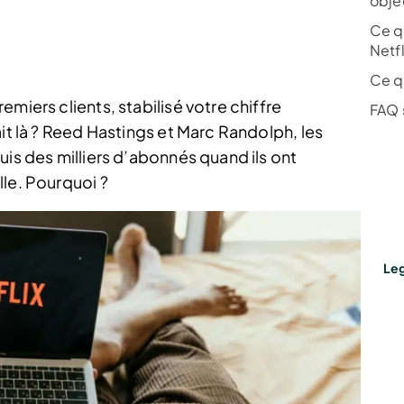
obje
Ce q
Netfl
Ce qu
miers clients, stabilisé votre chiffre
FAQ s
ait là ? Reed Hastings et Marc Randolph, les
uis des milliers d’abonnés quand ils ont
lle. Pourquoi ?
Leg