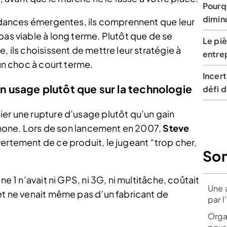
Pourqu
diminu
tendances émergentes, ils comprennent que leur
pas viable à long terme. Plutôt que de se
Le piè
, ils choisissent de mettre leur stratégie à
entre
 un choc à court terme.
Incert
un usage plutôt que sur la technologie
défi 
ier une rupture d’usage plutôt qu’un gain
’iPhone. Lors de son lancement en 2007,
Steve
uvertement de ce produit, le jugeant “trop cher,
So
ne 1 n’avait ni GPS, ni 3G, ni multitâche, coûtait
Une 
et ne venait même pas d’un fabricant de
par l
Organ