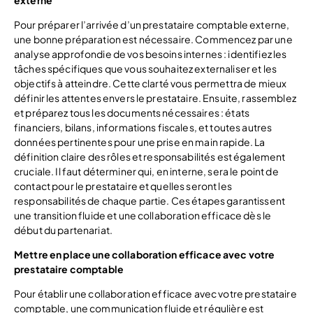
Pour préparer l’arrivée d’un prestataire comptable externe,
une bonne préparation est nécessaire. Commencez par une
analyse approfondie de vos besoins internes : identifiez les
tâches spécifiques que vous souhaitez externaliser et les
objectifs à atteindre. Cette clarté vous permettra de mieux
définir les attentes envers le prestataire. Ensuite, rassemblez
et préparez tous les documents nécessaires : états
financiers, bilans, informations fiscales, et toutes autres
données pertinentes pour une prise en main rapide. La
définition claire des rôles et responsabilités est également
cruciale. Il faut déterminer qui, en interne, sera le point de
contact pour le prestataire et quelles seront les
responsabilités de chaque partie. Ces étapes garantissent
une transition fluide et une collaboration efficace dès le
début du partenariat.
Mettre en place une collaboration efficace avec votre
prestataire comptable
Pour établir une collaboration efficace avec votre prestataire
comptable, une communication fluide et régulière est