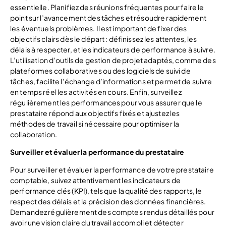
essentielle. Planifiez des réunions fréquentes pour faire le
point sur l’avancement des tâches et résoudre rapidement
les éventuels problèmes. Il est important de fixer des
objectifs clairs dès le départ : définissez les attentes, les
délais à respecter, et les indicateurs de performance à suivre.
L’utilisation d’outils de gestion de projet adaptés, comme des
plateformes collaboratives ou des logiciels de suivi de
tâches, facilite l’échange d’informations et permet de suivre
en temps réel les activités en cours. Enfin, surveillez
régulièrement les performances pour vous assurer que le
prestataire répond aux objectifs fixés et ajustez les
méthodes de travail si nécessaire pour optimiser la
collaboration.
Surveiller et évaluer la performance du prestataire
Pour surveiller et évaluer la performance de votre prestataire
comptable, suivez attentivement les indicateurs de
performance clés (KPI), tels que la qualité des rapports, le
respect des délais et la précision des données financières.
Demandez régulièrement des comptes rendus détaillés pour
avoir une vision claire du travail accompli et détecter