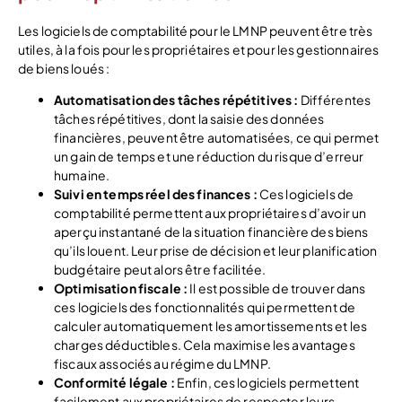
Les logiciels de comptabilité pour le LMNP peuvent être très
utiles, à la fois pour les propriétaires et pour les gestionnaires
de biens loués :
Automatisation des tâches répétitives :
Différentes
tâches répétitives, dont la saisie des données
financières, peuvent être automatisées, ce qui permet
un gain de temps et une réduction du risque d’erreur
humaine.
Suivi en temps réel des finances :
Ces logiciels de
comptabilité permettent aux propriétaires d’avoir un
aperçu instantané de la situation financière des biens
qu’ils louent. Leur prise de décision et leur planification
budgétaire peut alors être facilitée.
Optimisation fiscale :
Il est possible de trouver dans
ces logiciels des fonctionnalités qui permettent de
calculer automatiquement les amortissements et les
charges déductibles. Cela maximise les avantages
fiscaux associés au régime du LMNP.
Conformité légale :
Enfin, ces logiciels permettent
facilement aux propriétaires de respecter leurs