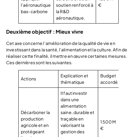
l’aéronautique
soutien renforcé à
€
bas-carbone
la R&D
aéronautique.
Deuxième objectif : Mieux vivre
Cet axe concerne l’amélioration de la qualité de vie en
investissant dans la santé, l’alimentation et la culture. Afin de
réaliser cette finalité, il mettre en œuvre certaines mesures.
Ces dernières sont les suivantes.
Explication et
Budget
Actions
thématique
accordé
Il faut investir
dans une
alimentation
Décarboner la
saine, durable et
production
traçable en
1 500 M
agricole et en
valorisant la
€
protégeant
gestion des