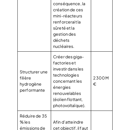
conséquence, la
création de ces
mini-réacteurs
renforcerait la
sûreté et la
gestion des
déchets
nucléaires.
Créer des giga-
factories et
investir dans les
Structurer une
technologies
filière
2 300 M
concernant les
hydrogène
€
énergies
performante
renouvelables
(éolien flottant,
photovoltaïque).
Réduire de 35
% les
Afin d’atteindre
émissions de
cet objectif, il faut