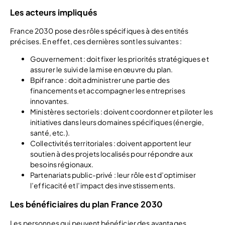
Les acteurs impliqués
France 2030 pose des rôles spécifiques à des entités
précises. En effet, ces dernières sont les suivantes :
Gouvernement : doit fixer les priorités stratégiques et
assurer le suivi de la mise en œuvre du plan.
Bpifrance : doit administrer une partie des
financements et accompagner les entreprises
innovantes.
Ministères sectoriels : doivent coordonner et piloter les
initiatives dans leurs domaines spécifiques (énergie,
santé, etc.).
Collectivités territoriales : doivent apportent leur
soutien à des projets localisés pour répondre aux
besoins régionaux.
Partenariats public-privé : leur rôle est d’optimiser
l’efficacité et l’impact des investissements.
Les bénéficiaires du plan France 2030
Les personnes qui peuvent bénéficier des avantages