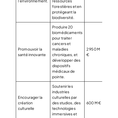
l’environnement.
ressources
forestières et en
protégeant la
biodiversité.
Produire 20
biomédicaments
pour traiter
cancers et
Promouvoir la
maladies
2 950 M
santé innovante
chroniques, et
€
développer des
dispositifs
médicaux de
pointe.
Soutenir les
industries
Encourager la
culturelles par
création
des studios, des
600 M €
culturelle
technologies
immersives et