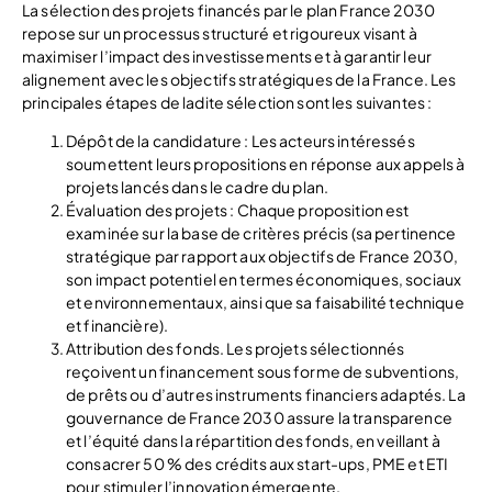
La sélection des projets financés par le plan France 2030
repose sur un processus structuré et rigoureux visant à
maximiser l’impact des investissements et à garantir leur
alignement avec les objectifs stratégiques de la France. Les
principales étapes de ladite sélection sont les suivantes :
Dépôt de la candidature : Les acteurs intéressés
soumettent leurs propositions en réponse aux appels à
projets lancés dans le cadre du plan.
Évaluation des projets : Chaque proposition est
examinée sur la base de critères précis (sa pertinence
stratégique par rapport aux objectifs de France 2030,
son impact potentiel en termes économiques, sociaux
et environnementaux, ainsi que sa faisabilité technique
et financière).
Attribution des fonds. Les projets sélectionnés
reçoivent un financement sous forme de subventions,
de prêts ou d’autres instruments financiers adaptés. La
gouvernance de France 2030 assure la transparence
et l’équité dans la répartition des fonds, en veillant à
consacrer 50 % des crédits aux start-ups, PME et ETI
pour stimuler l’innovation émergente.