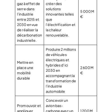
gaz à effet de
créer des
serre dans
solutions
5 000 M
l’industrie
innovantes telles
€
entre 2015 et
que
2030 en vue
l’électrification et
de réaliser la
la chaleur
décarbonation
renouvelable.
industrielle.
Produire 2 millions
de véhicules
électriques et
Mettre en
hybrides d’ici
place une
2 600 M
2030 en
mobilité
€
accompagnant la
durable
transformation de
l’industrie
automobile
Concevoir un
Promouvoir et
avion bas-
appliquer
carbone avec un
1 200 M