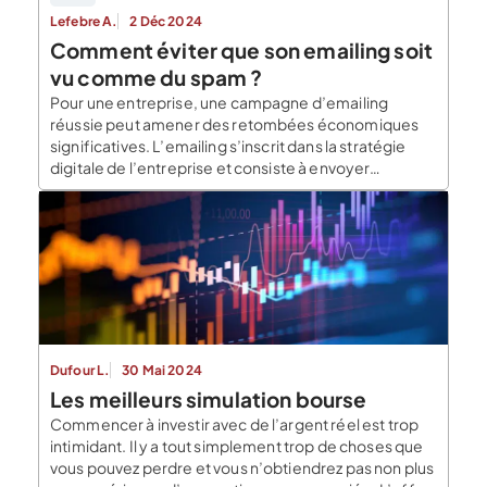
Lefebre A.
2 Déc 2024
Comment éviter que son emailing soit
vu comme du spam ?
Pour une entreprise, une campagne d’emailing
réussie peut amener des retombées économiques
significatives. L’emailing s’inscrit dans la stratégie
digitale de l’entreprise et consiste à envoyer
massivement des courriers électroniques à des
clients ou entreprises. Il s’agit d’une pratique de
démarchage visant à élargir sa clientèle ou à la
fidéliser. Mener une campagne d’emailing est donc
[…]
Dufour L.
30 Mai 2024
Les meilleurs simulation bourse
Commencer à investir avec de l’argent réel est trop
intimidant. Il y a tout simplement trop de choses que
vous pouvez perdre et vous n’obtiendrez pas non plus