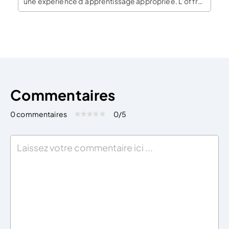
une expérience d’apprentissage appropriée. L’offre
actuelle de simulation bourse est trop vaste, alors
laissez-nous vous présenter les meilleures options du
marché afin que vous puissiez avoir un […]
Commentaires
0 commentaires
0
/5
Évaluez cet article:
Donner une note