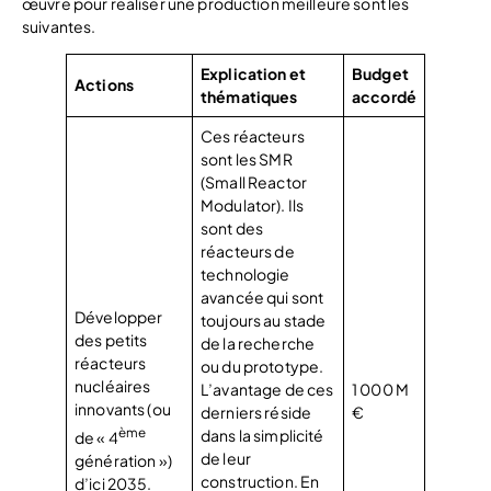
œuvre pour réaliser une production meilleure sont les
suivantes.
Explication et
Budget
Actions
thématiques
accordé
Ces réacteurs
sont les SMR
(Small Reactor
Modulator). Ils
sont des
réacteurs de
technologie
avancée qui sont
Développer
toujours au stade
des petits
de la recherche
réacteurs
ou du prototype.
nucléaires
L’avantage de ces
1 000 M
innovants (ou
derniers réside
€
ème
dans la simplicité
de « 4
de leur
génération »)
construction. En
d’ici 2035.