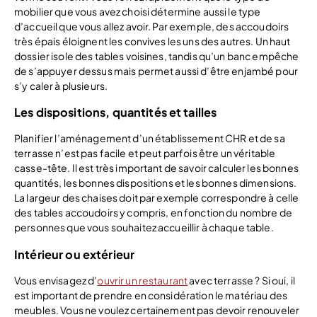
mobilier que vous avez choisi détermine aussi le type
d’accueil que vous allez avoir. Par exemple, des accoudoirs
très épais éloignent les convives les uns des autres. Un haut
dossier isole des tables voisines, tandis qu’un banc empêche
de s’appuyer dessus mais permet aussi d’être enjambé pour
s’y caler à plusieurs.
Les dispositions, quantités et tailles
Planifier l’aménagement d’un établissement CHR et de sa
terrasse n’est pas facile et peut parfois être un véritable
casse-tête. Il est très important de savoir calculer les bonnes
quantités, les bonnes dispositions et les bonnes dimensions.
La largeur des chaises doit par exemple correspondre à celle
des tables accoudoirs y compris, en fonction du nombre de
personnes que vous souhaitez accueillir à chaque table.
Intérieur ou extérieur
Vous envisagez d’
ouvrir un restaurant
avec terrasse ? Si oui, il
est important de prendre en considération le matériau des
meubles. Vous ne voulez certainement pas devoir renouveler