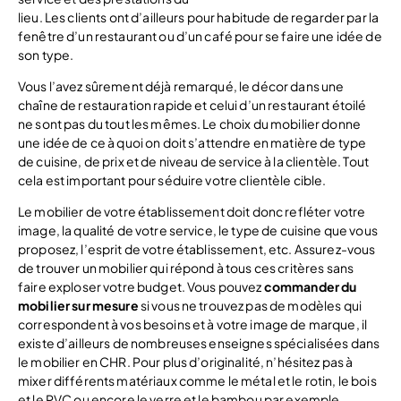
lieu. Les clients ont d’ailleurs pour habitude de regarder par la
fenêtre d’un restaurant ou d’un café pour se faire une idée de
son type.
Vous l’avez sûrement déjà remarqué, le décor dans une
chaîne de restauration rapide et celui d’un restaurant étoilé
ne sont pas du tout les mêmes. Le choix du mobilier donne
une idée de ce à quoi on doit s’attendre en matière de type
de cuisine, de prix et de niveau de service à la clientèle. Tout
cela est important pour séduire votre clientèle cible.
Le mobilier de votre établissement doit donc refléter votre
image, la qualité de votre service, le type de cuisine que vous
proposez, l’esprit de votre établissement, etc. Assurez-vous
de trouver un mobilier qui répond à tous ces critères sans
faire exploser votre budget. Vous pouvez
commander du
mobilier sur mesure
si vous ne trouvez pas de modèles qui
correspondent à vos besoins et à votre image de marque, il
existe d’ailleurs de nombreuses enseignes spécialisées dans
le mobilier en CHR. Pour plus d’originalité, n’hésitez pas à
mixer différents matériaux comme le métal et le rotin, le bois
et le PVC ou encore le verre et le bambou par exemple.