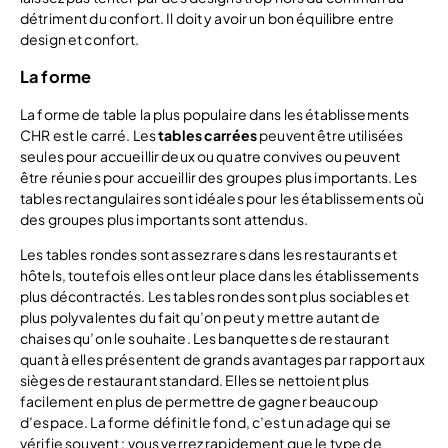
détriment du confort. Il doit y avoir un bon équilibre entre
design et confort.
La forme
La forme de table la plus populaire dans les établissements
CHR est le carré. Les
tables carrées
peuvent être utilisées
seules pour accueillir deux ou quatre convives ou peuvent
être réunies pour accueillir des groupes plus importants. Les
tables rectangulaires sont idéales pour les établissements où
des groupes plus importants sont attendus.
Les tables rondes sont assez rares dans les restaurants et
hôtels, toutefois elles ont leur place dans les établissements
plus décontractés. Les tables rondes sont plus sociables et
plus polyvalentes du fait qu’on peut y mettre autant de
chaises qu’on le souhaite. Les banquettes de restaurant
quant à elles présentent de grands avantages par rapport aux
sièges de restaurant standard. Elles se nettoient plus
facilement en plus de permettre de gagner beaucoup
d’espace. La forme définit le fond, c’est un adage qui se
vérifie souvent : vous verrez rapidement que le type de