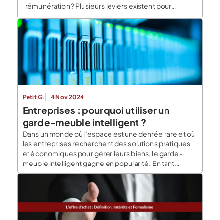
rémunération ? Plusieurs leviers existent pour
reprendre le contrôle. Découvrez comment les
activer […]
Petit G.
4 Nov 2024
Entreprises : pourquoi utiliser un
garde-meuble intelligent ?
Dans un monde où l’espace est une denrée rare et où
les entreprises recherchent des solutions pratiques
et économiques pour gérer leurs biens, le garde-
meuble intelligent gagne en popularité. En tant
qu’entrepreneur ou chef d’entreprise, vous êtes
peut-être confronté aux défis logistiques d’espace
de stockage limité, de gestion des stocks ou encore
de protection des […]