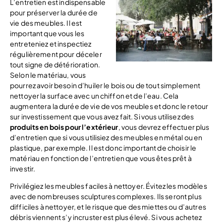
L’entretien est indispensable
pour préserver la durée de
vie des meubles. Il est
important que vous les
entreteniez et inspectiez
régulièrement pour déceler
tout signe de détérioration.
Selon le matériau, vous
pourrez avoir besoin d’huiler le bois ou de tout simplement
nettoyer la surface avec un chiffon et de l’eau. Cela
augmentera la durée de vie de vos meubles et donc le retour
sur investissement que vous avez fait. Si vous utilisez des
produits en bois pour l’extérieur
, vous devrez effectuer plus
d’entretien que si vous utilisiez des meubles en métal ou en
plastique, par exemple. Il est donc important de choisir le
matériau en fonction de l’entretien que vous êtes prêt à
investir.
Privilégiez les meubles faciles à nettoyer. Évitez les modèles
avec de nombreuses sculptures complexes. Ils seront plus
difficiles à nettoyer, et le risque que des miettes ou d’autres
débris viennent s’y incruster est plus élevé. Si vous achetez