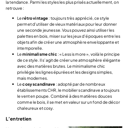
la tendance. Parmi les styles les plus prisés actuellement, on
retrouve :
Le
rétro vintage
: toujours très apprécié, ce style
permet d’utiliser de vieux matériaux pour leur donner
une seconde jeunesse. Vous pouvez ainsi utiliser les
palettes en bois, miser sur les jeux d’époques entre les
objets afin de créer une atmosphère enveloppante et
intemporelle.
Le
minimalisme chic
: « Less is more », voilà le principe
de ce style. Il s’agit de créer une atmosphère élégante
avec des matières brutes. Le minimalisme chic
privilégie les lignes épurées et les designs simples,
mais modernes.
Le
cosy scandinave
: adopté par de nombreux
établissements CHR, le mobilier scandinave a toujours
le vent en poupe. Combiné à des matières douces
comme le bois, il se met en valeur sur un fond de décor
chaleureux et cosy.
L’entretien