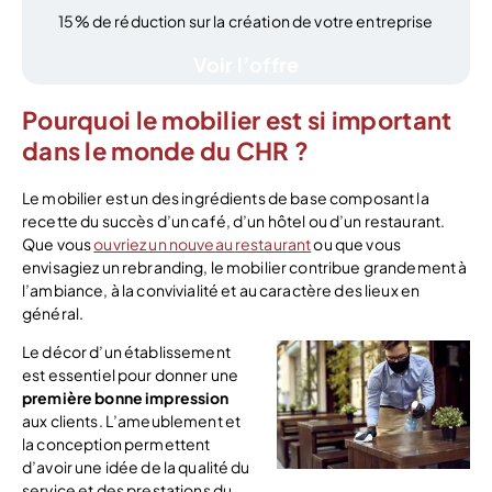
15% de réduction sur la création de votre entreprise
Voir l’offre
Pourquoi le mobilier est si important
dans le monde du CHR ?
Le mobilier est un des ingrédients de base composant la
recette du succès d’un café, d’un hôtel ou d’un restaurant.
Que vous
ouvriez un nouveau restaurant
ou que vous
envisagiez un rebranding, le mobilier contribue grandement à
l’ambiance, à la convivialité et au caractère des lieux en
général.
Le décor d’un établissement
est essentiel pour donner une
première bonne impression
aux clients. L’ameublement et
la conception permettent
d’avoir une idée de la qualité du
service et des prestations du