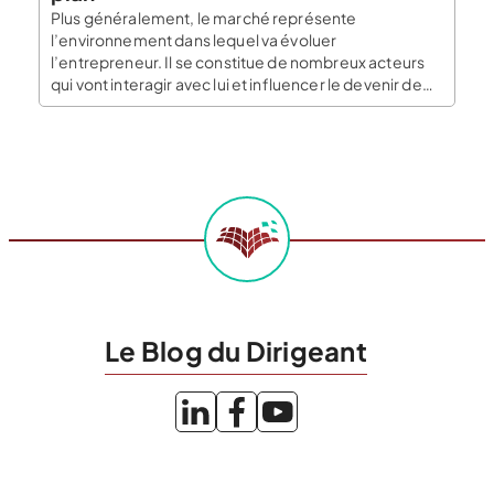
Plus généralement, le marché représente
l’environnement dans lequel va évoluer
l’entrepreneur. Il se constitue de nombreux acteurs
qui vont interagir avec lui et influencer le devenir de
l’entreprise. Qu’est-ce qu’une étude de marché ?
L’étude de marché revient à étudier ces différents
acteurs. Elle se compose avant tout d’une collecte
d’informations variées concernant votre secteur
d’activité. Le tout […]
Le Blog du Dirigeant