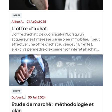
GERER
Allion A.
21 Août 2025
L’offre d’achat
L’offre d’achat : De quoi s’agit-il ? Lorsqu’un
acquéreur est intéressé par un bien immobilier, il peut
effectuer une offre d’achat au vendeur. En effet,
elle-ci va permettre d’exprimer son intérêt à l’achat
du bien au prix initial ou à un prix moindre, sous
certaines conditions. En outre, l’offre d’achat
constitue un engagement unilatéral d’acheter, […]
CREER
Dufour L.
30 Juil 2024
Etude de marché : méthodologie et
plan