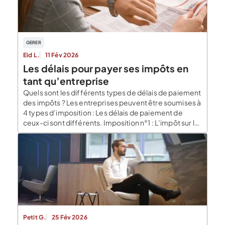
GERER
Eid L.
11 Fév 2026
Les délais pour payer ses impôts en
tant qu’entreprise
Quels sont les différents types de délais de paiement
des impôts ? Les entreprises peuvent être soumises à
4 types d’imposition : Les délais de paiement de
ceux-ci sont différents. Imposition n°1 : L’impôt sur la
société (IS) Champs d’applicationL’impôt sur les
sociétés (IS) est un prélèvement direct auquel sont
assujetties la plupart des entreprises […]
Petit G.
25 Fév 2026