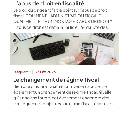
L’abus de droit en fiscalité
Le blog du dirigeant fait le point sur l’abus de droit
fiscal. COMMENT L’ADMINISTRATION FISCALE
QUALIFIE-T-ELLE UN MONTAGE D’ABUS DE DROIT ?
L’abus de droit est défini à l’article L64 du livre des
procédures fiscales : « Afin d’en restituer le véritable
caractère, l’administration est en droit d’écarter,
comme ne lui étant pas opposables, les actes […]
Janquert E.
25 Fév 2026
Le changement de régime fiscal
Bien que plus rare, la situation inverse caractérise
également un changement de régime fiscal. Quelle
qu’en soit sa forme, cet événement engendre des
conséquences majeures sur le plan fiscal, lesquelles
se doivent de bien être appréhendées
antérieurement à toute prise de décision. Le blog du
dirigeant vous propose de revenir en détail sur ce
point. […]