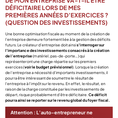
DE MON ENTREPRISE VA-T-IL ÊTRE
DÉFICITAIRE LORS DE MES
PREMIÈRES ANNÉES D’EXERCICES ?
(QUESTION DES INVESTISSEMENTS)
Une bonne optimisation fiscale au moment de la création de
l’entreprise demeure fortement liée à la gestion des déficits
futurs. Le créateur d’entreprise doit ainsi
s’interroger sur
l’importance des investissements consacrés à la création
de l’entreprise
(matériel, pas-de-porte…) qui
représenteront une charge répartie sur les premiers
exercices (
voir le budget prévisionnel
). Lorsque la création
de l’entreprise a nécessité d’importants investissements, il
pourra être intéressant de soumettre le résultat de
l’entreprise à l’impôt sur le revenu. En effet, le résultat, en
raison de la charge constituée par les investissements de
départ, risque probablement d’être déficitaire.
Ce déficit
pourra ainsi se reporter sur le revenu global du foyer fiscal.
Attention :
L’auto-entrepreneur ne