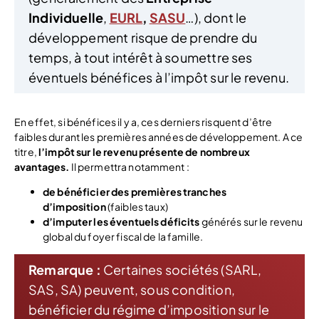
Individuelle
,
EURL
,
SASU
…), dont le
développement risque de prendre du
temps, à tout intérêt à soumettre ses
éventuels bénéfices à l’impôt sur le revenu.
En effet, si bénéfices il y a, ces derniers risquent d’être
faibles durant les premières années de développement. A ce
titre,
l’impôt sur le revenu présente de nombreux
avantages.
Il permettra notamment :
de bénéficier des premières tranches
d’imposition
(faibles taux)
d’imputer les éventuels déficits
générés sur le revenu
global du foyer fiscal de la famille.
Remarque :
Certaines sociétés (SARL,
SAS, SA) peuvent, sous condition,
bénéficier du régime d’imposition sur le