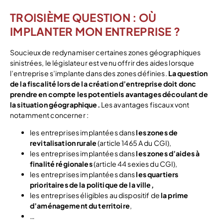
TROISIÈME QUESTION : OÙ
IMPLANTER MON ENTREPRISE ?
Soucieux de redynamiser certaines zones géographiques
sinistrées, le législateur est venu offrir des aides lorsque
l’entreprise s’implante dans des zones définies.
La question
de la fiscalité lors de la création d’entreprise doit donc
prendre en compte les potentiels avantages découlant de
la situation géographique.
Les avantages fiscaux vont
notamment concerner :
les entreprises implantées dans
les zones de
revitalisation rurale
(article 1465 A du CGI),
les entreprises implantées dans
les zones d’aides à
finalité régionales
(article 44 sexies du CGI),
les entreprises implantées dans
les quartiers
prioritaires de la politique de la ville,
les entreprises éligibles au dispositif de
la prime
d’aménagement du territoire
,
…