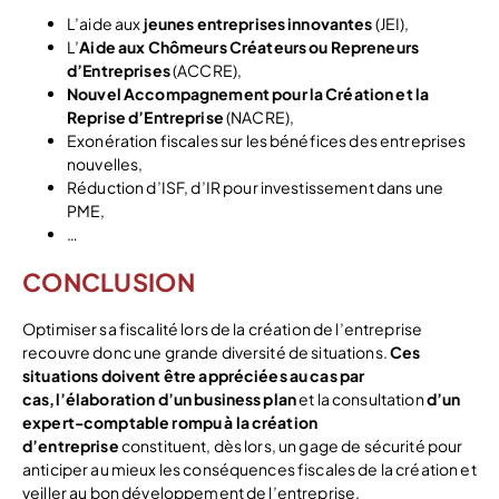
L’aide aux
jeunes entreprises innovantes
(JEI),
L’
Aide aux Chômeurs Créateurs ou Repreneurs
d’Entreprises
(ACCRE),
Nouvel Accompagnement pour la Création et la
Reprise d’Entreprise
(NACRE),
Exonération fiscales sur les bénéfices des entreprises
nouvelles,
Réduction d’ISF, d’IR pour investissement dans une
PME,
…
CONCLUSION
Optimiser sa fiscalité lors de la création de l’entreprise
recouvre donc une grande diversité de situations.
Ces
situations doivent être appréciées au cas par
cas,
l’élaboration d’un business plan
et la consultation
d’un
expert-comptable rompu à la création
d’entreprise
constituent, dès lors, un gage de sécurité pour
anticiper au mieux les conséquences fiscales de la création et
veiller au bon développement de l’entreprise.