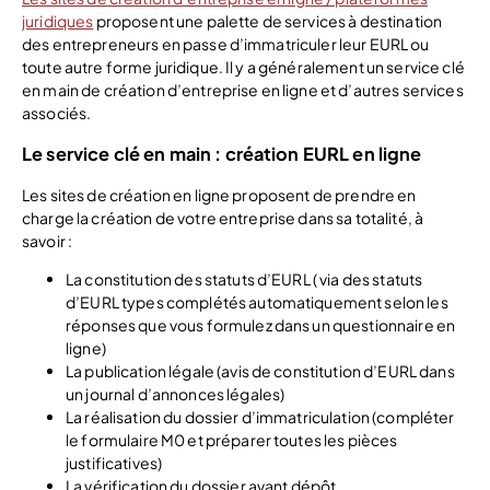
juridiques
proposent une palette de services à destination
des entrepreneurs en passe d’immatriculer leur EURL ou
toute autre forme juridique. Il y a généralement un service clé
en main de création d’entreprise en ligne et d’autres services
associés.
Le service clé en main : création EURL en ligne
Les sites de création en ligne proposent de prendre en
charge la création de votre entreprise dans sa totalité, à
savoir :
La constitution des statuts d’EURL ( via des statuts
d’EURL types complétés automatiquement selon les
réponses que vous formulez dans un questionnaire en
ligne)
La publication légale (avis de constitution d’EURL dans
un journal d’annonces légales)
La réalisation du dossier d’immatriculation (compléter
le formulaire M0 et préparer toutes les pièces
justificatives)
La vérification du dossier avant dépôt