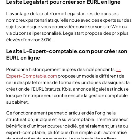
Le site Legalstart pour créer son EURL en ligne
L’avantage de la plateforme Legalstart réside dans ses
nombreux partenariats qu’elle noue avec des experts sur des
sujets variés que vous pouvez découvrir sur son site Web ou
via du conseil personnalisé. Legalstart propose des prix plus
élevés d’environ 30%.
Le site L-Expert-comptable.com pour créer son
EURL en ligne
Positionné historiquement auprès des indépendants,
L-
Expert-Comptable.com
propose un modèle différent de
celui des plateformes de formalités juridiques classiques : la
création de l’EURL (statuts, Kbis, annonce légale) est incluse
lorsque l’entrepreneur confie ensuite la gestion comptable
au cabinet.
Ce fonctionnement permet d’articuler dès l’origine la
structuration juridique et le suivi comptable. L’entrepreneur
bénéficie d’un interlocuteur dédié, généralement juriste ou
expert-comptable, plutôt que d’un simple outil automatisé
de génération de documents. Les avis publiés en ligne