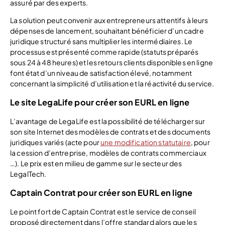
assuré par des experts.
La solution peut convenir aux entrepreneurs attentifs à leurs
dépenses de lancement, souhaitant bénéficier d’un cadre
juridique structuré sans multiplier les intermédiaires. Le
processus est présenté comme rapide (statuts préparés
sous 24 à 48 heures) et les retours clients disponibles en ligne
font état d’un niveau de satisfaction élevé, notamment
concernant la simplicité d’utilisation et la réactivité du service.
Le site LegaLife pour créer son EURL en ligne
L’avantage de LegaLife est la possibilité de télécharger sur
son site Internet des modèles de contrats et des documents
juridiques variés (acte pour
une modification statutaire
, pour
la cession d’entreprise, modèles de contrats commerciaux
…). Le prix est en milieu de gamme sur le secteur des
LegalTech.
Captain Contrat pour créer son EURL en ligne
Le point fort de Captain Contrat est le service de conseil
proposé directement dans l’offre standard alors que les