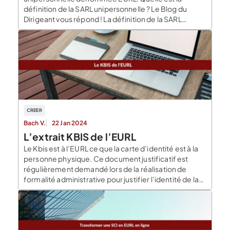
définition de la SARL unipersonnelle ? Le Blog du
Dirigeant vous répond ! La définition de la SARL
unipersonnelle Une SARL unipersonnelle est une
société commerciale qui est dirigée par un gérant.
Elle doit obligatoirement posséder un capital social
[…]
CREER
Bach V.
22 Jan 2024
L’extrait KBIS de l’EURL
Le Kbis est à l’EURL ce que la carte d’identité est à la
personne physique. Ce document justificatif est
régulièrement demandé lors de la réalisation de
formalité administrative pour justifier l’identité de la
société. À quoi sert-il ? Comment l’obtenir ? Le Blog
du Dirigeant revient en détail sur ces différentes
questions. L’extrait KBIS de […]