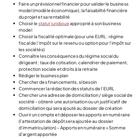
Faire un prévisionnel financier pour valider le business
model (modèle économique), la faisabilité financière
du projet et sa rentabilité
Choisir le
statut juridique
approprié à son business
model
Choisir la fiscalité optimale (pour une EURL : régime
fiscal de l’impôt sur le revenu ou option pour l’impôt sur
les sociétés)
Connaître les conséquences du régime social du
dirigeant : taux de cotisation, calendrier de paiement,
protection sociale et droits à la retraite
Rédiger le business plan
Chercher des financements, si besoin
Commencer la rédaction des statuts de l’EURL
Chercher une adresse de domiciliation / siège social de
société – obtenir une autorisation ou un justificatif de
domiciliation qui sera ajouté au dossier de création
Ouvrir un compte et déposer les apports en numéraire
(l’attestation de dépôt sera ajoutée au dossier
d’immatriculation) – Apports en numéraire = Somme
d’argent apportée