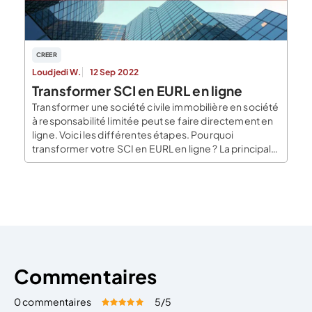
CREER
Loudjedi W.
12 Sep 2022
Transformer SCI en EURL en ligne
Transformer une société civile immobilière en société
à responsabilité limitée peut se faire directement en
ligne. Voici les différentes étapes. Pourquoi
transformer votre SCI en EURL en ligne ? La principale
force de l’EURL est que la responsabilité de l’associé
se trouve limitée au montant de ses apports. De plus,
le patrimoine personnel de l’entrepreneur […]
Commentaires
0 commentaires
5
/5
Évaluez cet article:
Donner une note