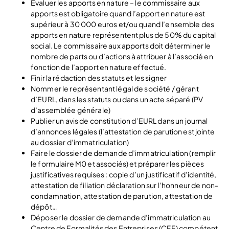
Evaluer les apports en nature – le commissaire aux
apports est obligatoire quand l’apport en nature est
supérieur à 30 000 euros et/ou quand l’ensemble des
apports en nature représentent plus de 50% du capital
social. Le commissaire aux apports doit déterminer le
nombre de parts ou d’actions à attribuer à l’associé en
fonction de l’apport en nature effectué.
Finir la rédaction des statuts et les signer
Nommer le représentant légal de société / gérant
d’EURL, dans les statuts ou dans un acte séparé (PV
d’assemblée générale)
Publier un avis de constitution d’EURL dans un journal
d’annonces légales (l’attestation de parution est jointe
au dossier d’immatriculation)
Faire le dossier de demande d’immatriculation (remplir
le formulaire M0 et associés) et préparer les pièces
justificatives requises : copie d’un justificatif d’identité,
attestation de filiation déclaration sur l’honneur de non-
condamnation, attestation de parution, attestation de
dépôt…
Déposer le dossier de demande d’immatriculation au
Centre de Formalités des Entreprises (CFE) compétent