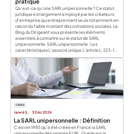
pratique
Qu’est-ce qu’une SARL unipersonnelle ? Ce statut
juridique est largement employé par les créateurs
d’entreprise qui entreprennent seuls notamment en
raison du faible montant des cotisations sociales. Le
Blog du Dirigeant vous présente les éléments
essentiels à connaitre sur le statut de SARL
unipersonnelle. SARL unipersonnelle : Les
caractéristiques L’associé unique L’article L. 223-1
du code […]
CREER
Jarwé S.
3 Déc 2024
La SARL unipersonnelle : Définition
C’est en 1985 qu’a été créée en France la SARL
unipersonnelle dénommée EURL. Quelle est la